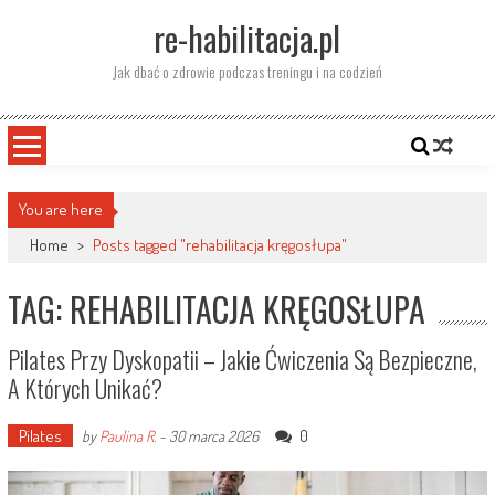
Skip
re-habilitacja.pl
to
content
Jak dbać o zdrowie podczas treningu i na codzień
You are here
Home
>
Posts tagged "rehabilitacja kręgosłupa"
TAG: REHABILITACJA KRĘGOSŁUPA
Pilates Przy Dyskopatii – Jakie Ćwiczenia Są Bezpieczne,
A Których Unikać?
Pilates
0
by
Paulina R.
-
30 marca 2026