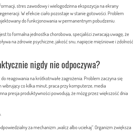
formacji, stres zawodowy i wielogodzinna ekspozycja na ekrany
regeneracji. W efekcie ciało pozostaje w stanie gotowości. Problem
projektowany do funkcjonowania w permanentnym pobudzeniu.
jest to formalna jednostka chorobowa, specjaliści zwracają uwagę, że
ływa na zdrowie psychiczne, jakość snu, napięcie mięśniowe i zdolnoś
ktycznie nigdy nie odpoczywa?
 do reagowania na krótkotrwałe zagrożenia. Problem zaczyna się
n wibrujący co kilka minut, praca przy komputerze, media
tanna presja produktywności powodują, że mózg przez większość dnia
.
 odpowiedzialny za mechanizm „walcz albo uciekaj”. Organizm zwiększa