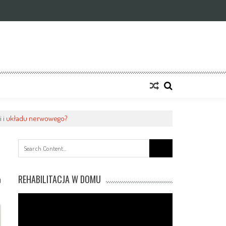
ni i układu nerwowego?
Search
for:
REHABILITACJA W DOMU
0