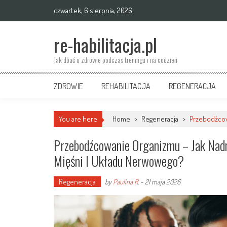
Skip
czwartek, 6 sierpnia, 2026
to
content
re-habilitacja.pl
Jak dbać o zdrowie podczas treningu i na codzień
ZDROWIE
REHABILITACJA
REGENERACJA
You are here
Home
>
Regeneracja
>
Przebodźcow
Przebodźcowanie Organizmu – Jak Nad
Mięśni I Układu Nerwowego?
Regeneracja
by
Paulina R.
-
21 maja 2026