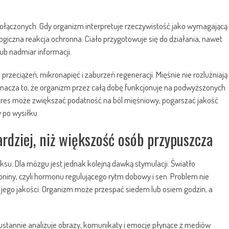
połączonych. Gdy organizm interpretuje rzeczywistość jako wymagającą
ologiczna reakcja ochronna. Ciało przygotowuje się do działania, nawet
lub nadmiar informacji.
zeciążeń, mikronapięć i zaburzeń regeneracji. Mięśnie nie rozluźniają
nacza to, że organizm przez całą dobę funkcjonuje na podwyższonych
stres może zwiększać podatność na ból mięśniowy, pogarszać jakość
 po wysiłku.
rdziej, niż większość osób przypuszcza
ksu. Dla mózgu jest jednak kolejną dawką stymulacji. Światło
niny, czyli hormonu regulującego rytm dobowy i sen. Problem nie
 jego jakości. Organizm może przespać siedem lub osiem godzin, a
ustannie analizuje obrazy, komunikaty i emocje płynące z mediów