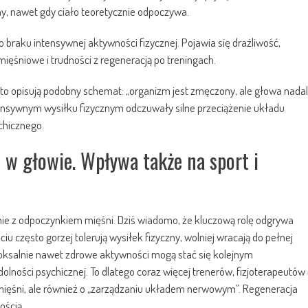
, nawet gdy ciało teoretycznie odpoczywa.
braku intensywnej aktywności fizycznej. Pojawia się drażliwość,
ięśniowe i trudności z regeneracją po treningach.
o opisują podobny schemat: „organizm jest zmęczony, ale głowa nadal
intensywnym wysiłku fizycznym odczuwały silne przeciążenie układu
chicznego.
 w głowie. Wpływa także na sport i
e z odpoczynkiem mięśni. Dziś wiadomo, że kluczową rolę odgrywa
u często gorzej tolerują wysiłek fizyczny, wolniej wracają do pełnej
oksalnie nawet zdrowe aktywności mogą stać się kolejnym
olności psychicznej. To dlatego coraz więcej trenerów, fizjoterapeutów 
u mięśni, ale również o „zarządzaniu układem nerwowym”. Regeneracja
ością.