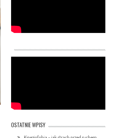
OSTATNIE WPISY
Kinezjofobia – jak strach przed ruchem