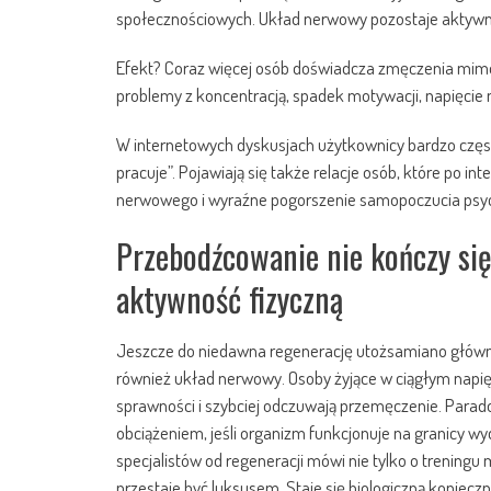
społecznościowych. Układ nerwowy pozostaje aktywny
Efekt? Coraz więcej osób doświadcza zmęczenia mimo 
problemy z koncentracją, spadek motywacji, napięcie m
W internetowych dyskusjach użytkownicy bardzo częst
pracuje”. Pojawiają się także relacje osób, które po 
nerwowego i wyraźne pogorszenie samopoczucia psy
Przebodźcowanie nie kończy się
aktywność fizyczną
Jeszcze do niedawna regenerację utożsamiano główni
również układ nerwowy. Osoby żyjące w ciągłym napięci
sprawności i szybciej odczuwają przemęczenie. Parad
obciążeniem, jeśli organizm funkcjonuje na granicy wyd
specjalistów od regeneracji mówi nie tylko o trening
przestaje być luksusem. Staje się biologiczną konieczn