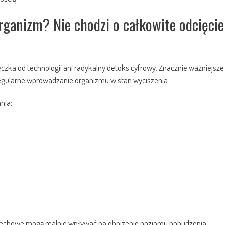
rganizm? Nie chodzi o całkowite odcięcie
zka od technologii ani radykalny detoks cyfrowy. Znacznie ważniejsze
regularne wprowadzanie organizmu w stan wyciszenia.
nia:
ddechowe mogą realnie wpływać na obniżenie poziomu pobudzenia