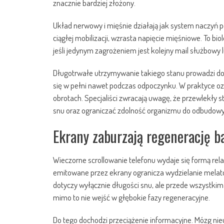
znacznie bardziej złożony.
Układ nerwowy i mięśnie działają jak system naczyń 
ciągłej mobilizacji, wzrasta napięcie mięśniowe. To bi
jeśli jedynym zagrożeniem jest kolejny mail służbowy 
Długotrwałe utrzymywanie takiego stanu prowadzi do pr
się w pełni nawet podczas odpoczynku. W praktyce oz
obrotach. Specjaliści zwracają uwagę, że przewlekły 
snu oraz ograniczać zdolność organizmu do odbudowy
Ekrany zaburzają regenerację ba
Wieczorne scrollowanie telefonu wydaje się formą rela
emitowane przez ekrany ogranicza wydzielanie melato
dotyczy wyłącznie długości snu, ale przede wszystkim
mimo to nie wejść w głębokie fazy regeneracyjne.
Do tego dochodzi przeciążenie informacyjne. Mózg nie