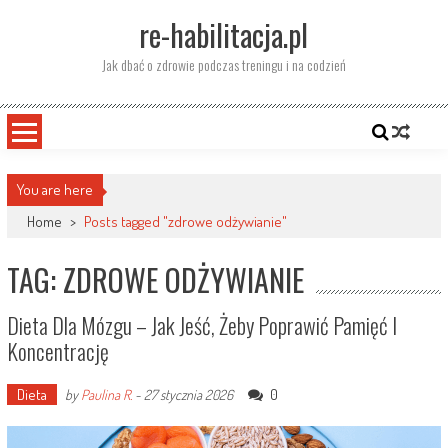
Skip
re-habilitacja.pl
to
content
Jak dbać o zdrowie podczas treningu i na codzień
You are here
Home
>
Posts tagged "zdrowe odżywianie"
TAG: ZDROWE ODŻYWIANIE
Dieta Dla Mózgu – Jak Jeść, Żeby Poprawić Pamięć I
Koncentrację
Dieta
0
by
Paulina R.
-
27 stycznia 2026