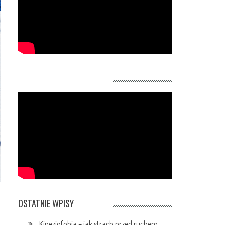
OSTATNIE WPISY
Kinezjofobia – jak strach przed ruchem