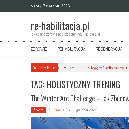
Skip
piątek, 7 sierpnia, 2026
to
content
re-habilitacja.pl
Jak dbać o zdrowie podczas treningu i na codzień
ZDROWIE
REHABILITACJA
REGENERACJA
You are here
Home
>
Posts tagged "holistyczny tr
TAG: HOLISTYCZNY TRENING
The Winter Arc Challenge – Jak Zbudow
Sport
by
Paulina R.
-
22 grudnia 2025