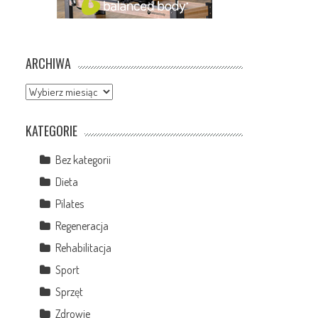
ARCHIWA
Archiwa
KATEGORIE
Bez kategorii
Dieta
Pilates
Regeneracja
Rehabilitacja
Sport
Sprzęt
Zdrowie