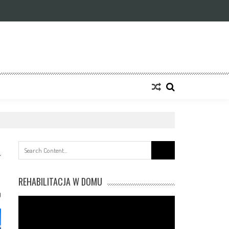
Search
for:
REHABILITACJA W DOMU
0