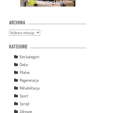
ARCHIWA
Archiwa
KATEGORIE
Bez kategorii
Dieta
Pilates
Regeneracja
Rehabilitacja
Sport
Sprzęt
Zdrowie