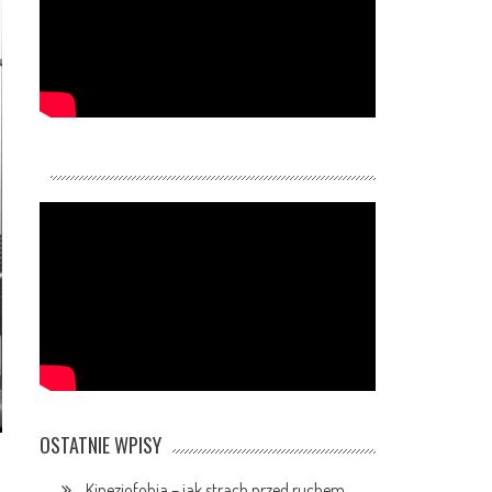
OSTATNIE WPISY
Kinezjofobia – jak strach przed ruchem