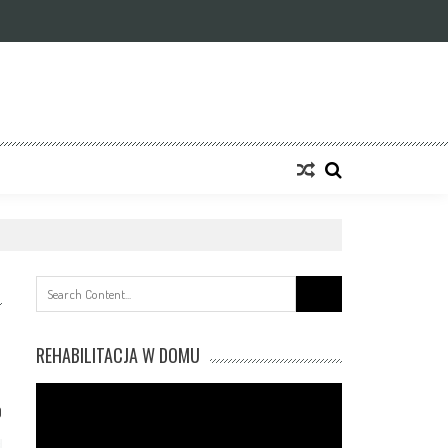
Search
for:
REHABILITACJA W DOMU
0