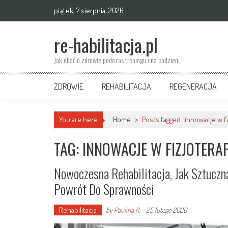
Skip
piątek, 7 sierpnia, 2026
to
content
re-habilitacja.pl
Jak dbać o zdrowie podczas treningu i na codzień
ZDROWIE
REHABILITACJA
REGENERACJA
You are here
Home
>
Posts tagged "innowacje w fi
TAG: INNOWACJE W FIZJOTERAP
Nowoczesna Rehabilitacja, Jak Sztuczn
Powrót Do Sprawności
Rehabilitacja
by
Paulina R.
-
25 lutego 2026