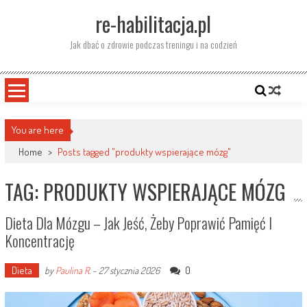
Skip
re-habilitacja.pl
to
content
Jak dbać o zdrowie podczas treningu i na codzień
You are here
Home
>
Posts tagged "produkty wspierające mózg"
TAG: PRODUKTY WSPIERAJĄCE MÓZG
Dieta Dla Mózgu – Jak Jeść, Żeby Poprawić Pamięć I
Koncentrację
Dieta
0
by
Paulina R.
-
27 stycznia 2026