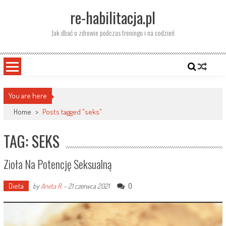
Skip
re-habilitacja.pl
to
content
Jak dbać o zdrowie podczas treningu i na codzień
You are here
Home
>
Posts tagged "seks"
TAG: SEKS
Zioła Na Potencję Seksualną
Dieta
0
by
Aneta R.
-
21 czerwca 2021