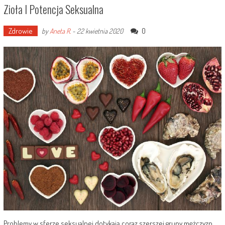
Zioła I Potencja Seksualna
Zdrowie
0
by
Aneta R.
-
22 kwietnia 2020
Problemy w sferze seksualnej dotykają coraz szerszej grupy mężczyzn