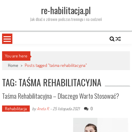
Skip
re-habilitacja.pl
to
content
Jak dbać o zdrowie podczas treningu i na codzień
You are here
Home
>
Posts tagged "taśma rehabilitacyjna"
TAG: TAŚMA REHABILITACYJNA
Taśma Rehabilitacyjna – Dlaczego Warto Stosować?
Rehabilitacja
0
by
Aneta R.
-
25 listopada 2021