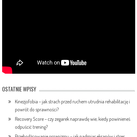
OSTATNIE WPISY
Kinezjofobia – jak strach przed ruchem utrudnia rehabilitację i
powrót do sprawności?
Recovery Score – czy zegarek naprawdę wie, kiedy powinieneś
odpuścić trening?
Przebodźcowanie organizmu – jak nadmiar ekranów i stres