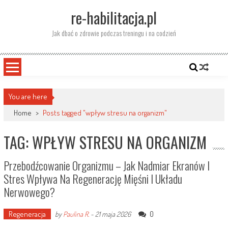
Skip
re-habilitacja.pl
to
content
Jak dbać o zdrowie podczas treningu i na codzień
You are here
Home
>
Posts tagged "wpływ stresu na organizm"
TAG: WPŁYW STRESU NA ORGANIZM
Przebodźcowanie Organizmu – Jak Nadmiar Ekranów I
Stres Wpływa Na Regenerację Mięśni I Układu
Nerwowego?
Regeneracja
0
by
Paulina R.
-
21 maja 2026