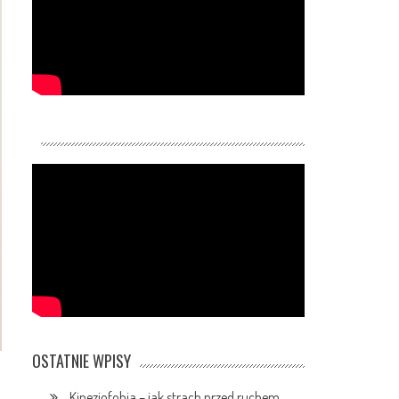
OSTATNIE WPISY
Kinezjofobia – jak strach przed ruchem