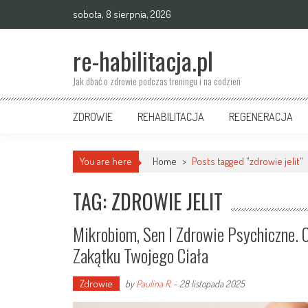
Skip
sobota, 8 sierpnia, 2026
to
content
re-habilitacja.pl
Jak dbać o zdrowie podczas treningu i na codzień
ZDROWIE
REHABILITACJA
REGENERACJA
You are here
Home
>
Posts tagged "zdrowie jelit"
TAG: ZDROWIE JELIT
Mikrobiom, Sen I Zdrowie Psychiczne
Zakątku Twojego Ciała
Zdrowie
by
Paulina R.
-
28 listopada 2025