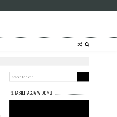
Search
for:
REHABILITACJA W DOMU
0