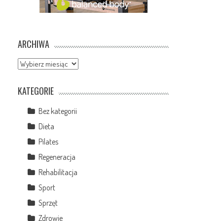
ARCHIWA
Archiwa
KATEGORIE
Bez kategorii
Dieta
Pilates
Regeneracja
Rehabilitacja
Sport
Sprzęt
Zdrowie