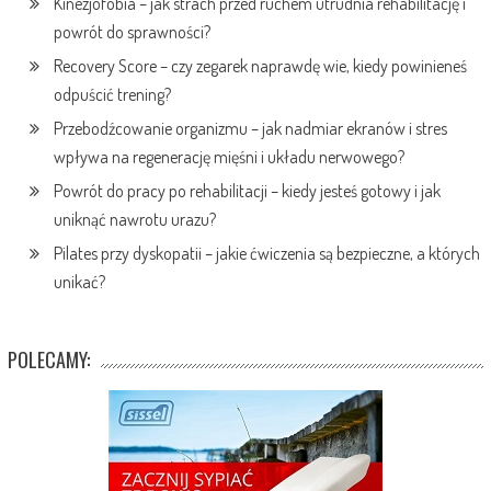
Kinezjofobia – jak strach przed ruchem utrudnia rehabilitację i
powrót do sprawności?
Recovery Score – czy zegarek naprawdę wie, kiedy powinieneś
odpuścić trening?
Przebodźcowanie organizmu – jak nadmiar ekranów i stres
wpływa na regenerację mięśni i układu nerwowego?
Powrót do pracy po rehabilitacji – kiedy jesteś gotowy i jak
uniknąć nawrotu urazu?
Pilates przy dyskopatii – jakie ćwiczenia są bezpieczne, a których
unikać?
POLECAMY: