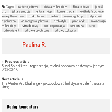
Tagged
bakterie jelitowe
dieta a mikrobiom
flora jelitowa
jakość
snu
jelita a emocje
jelita a mózg
koncentracja
krótkołańcuchowe
kwasy tłuszczowe
mikrobiom
nastrój
neuroregulacja
odporność
psychiczna
oś mózgowo-jelitowa
prebiotyki
probiotyki
równowaga
mikrobioty
rytm dobowy
sen i regeneracja
serotonina
stres
zdrowie jelit
zdrowie psychiczne
zdrowy styl życia
Paulina R.
Post
Previous article
Sissel Spinefitter – regeneracja, relaks i poprawa postawy w jednym
navigation
urządzeniu
Next article
The Winter Arc Challenge – jak zbudować holistyczne cele fitness na
zimę
Dodaj komentarz