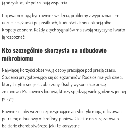
ją odzyskać, ale potrzebują wsparcia.
Objawami mogą być również wzdęcia, problemy z wypróżnianiem,
uczucie ciężkości po posiłkach, trudności z koncentracją albo
kłopoty ze snem. Każdy z tych sygnałów ma swoją przyczynę i warto
ją rozpoznać.
Kto szczególnie skorzysta na odbudowie
mikrobiomu
Najwięcej korzyści obserwują osoby pracujące pod presją czasu.
Studenci przygotowujący się do egzaminów. Rodzice małych dzieci,
których rytm snu jest zaburzony. Osoby wykonujące pracę
zmianową. Pracownicy biurowi, którzy spędzają wiele godzin w jednej
pozycji.
Również osoby wcześniej przyjmujące antybiotyki mogą odczuwać
potrzebę odbudowy mikroflory, ponieważ leki te niszczą zarówno
bakterie chorobotwórcze, jak i te korzystne.