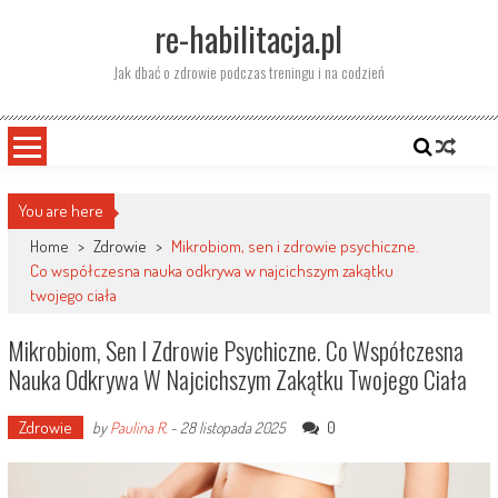
Skip
re-habilitacja.pl
to
content
Jak dbać o zdrowie podczas treningu i na codzień
You are here
Home
>
Zdrowie
>
Mikrobiom, sen i zdrowie psychiczne.
Co współczesna nauka odkrywa w najcichszym zakątku
twojego ciała
Mikrobiom, Sen I Zdrowie Psychiczne. Co Współczesna
Nauka Odkrywa W Najcichszym Zakątku Twojego Ciała
Zdrowie
0
by
Paulina R.
-
28 listopada 2025