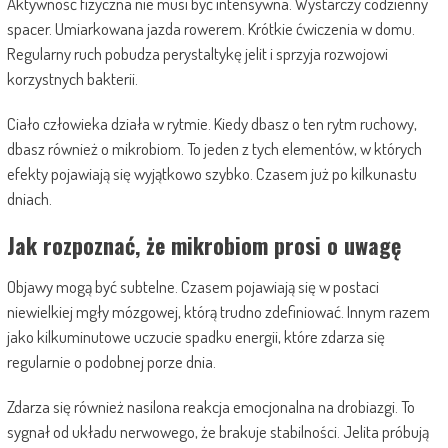
Aktywność fizyczna nie musi być intensywna. Wystarczy codzienny
spacer. Umiarkowana jazda rowerem. Krótkie ćwiczenia w domu.
Regularny ruch pobudza perystaltykę jelit i sprzyja rozwojowi
korzystnych bakterii.
Ciało człowieka działa w rytmie. Kiedy dbasz o ten rytm ruchowy,
dbasz również o mikrobiom. To jeden z tych elementów, w których
efekty pojawiają się wyjątkowo szybko. Czasem już po kilkunastu
dniach.
Jak rozpoznać, że mikrobiom prosi o uwagę
Objawy mogą być subtelne. Czasem pojawiają się w postaci
niewielkiej mgły mózgowej, którą trudno zdefiniować. Innym razem
jako kilkuminutowe uczucie spadku energii, które zdarza się
regularnie o podobnej porze dnia.
Zdarza się również nasilona reakcja emocjonalna na drobiazgi. To
sygnał od układu nerwowego, że brakuje stabilności. Jelita próbują