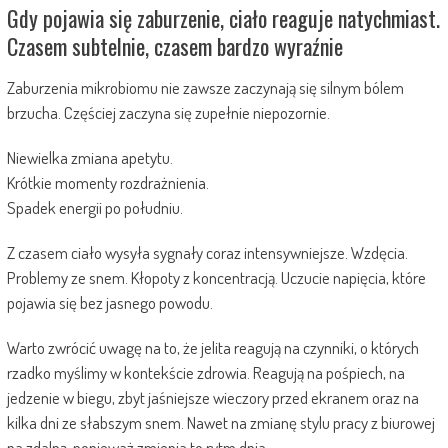
Gdy pojawia się zaburzenie, ciało reaguje natychmiast.
Czasem subtelnie, czasem bardzo wyraźnie
Zaburzenia mikrobiomu nie zawsze zaczynają się silnym bólem
brzucha. Częściej zaczyna się zupełnie niepozornie.
Niewielka zmiana apetytu.
Krótkie momenty rozdrażnienia.
Spadek energii po południu.
Z czasem ciało wysyła sygnały coraz intensywniejsze. Wzdęcia.
Problemy ze snem. Kłopoty z koncentracją. Uczucie napięcia, które
pojawia się bez jasnego powodu.
Warto zwrócić uwagę na to, że jelita reagują na czynniki, o których
rzadko myślimy w kontekście zdrowia. Reagują na pośpiech, na
jedzenie w biegu, zbyt jaśniejsze wieczory przed ekranem oraz na
kilka dni ze słabszym snem. Nawet na zmianę stylu pracy z biurowej
na zdalną, ponieważ zmienia to rytm dnia.