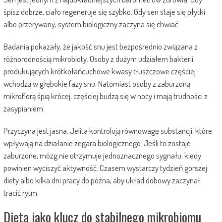
śpisz dobrze, ciało regeneruje się szybko. Gdy sen staje się płytki
albo przerywany, system biologiczny zaczyna się chwiać.
Badania pokazały, że jakość snu jest bezpośrednio związana z
różnorodnością mikrobioty. Osoby z dużym udziałem bakterii
produkujących krótkołańcuchowe kwasy tłuszczowe częściej
wchodzą w głębokie fazy snu. Natomiast osoby z zaburzoną
mikroflorą śpią krócej, częściej budzą się w nocy i mają trudności z
zasypianiem.
Przyczyna jest jasna. Jelita kontrolują równowagę substancji, które
wpływają na działanie zegara biologicznego. Jeśli to zostaje
zaburzone, mózg nie otrzymuje jednoznacznego sygnału, kiedy
powinien wyciszyć aktywność. Czasem wystarczy tydzień gorszej
diety albo kilka dni pracy do późna, aby układ dobowy zaczynał
tracić rytm.
Dieta jako klucz do stabilnego mikrobiomu