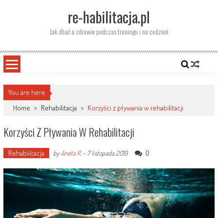
Skip
re-habilitacja.pl
to
content
Jak dbać o zdrowie podczas treningu i na codzień
You are here
Home
>
Rehabilitacja
>
Korzyści z pływania w rehabilitacji
Korzyści Z Pływania W Rehabilitacji
Rehabilitacja
0
by
Aneta R.
-
7 listopada 2019