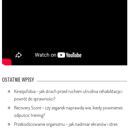
OSTATNIE WPISY
Kinezjofobia – jak strach przed ruchem utrudnia rehabilitację i
powrót do sprawności?
Recovery Score – czy zegarek naprawdę wie, kiedy powinieneś
odpuścić trening?
Przebodźcowanie organizmu – jak nadmiar ekranów i stres