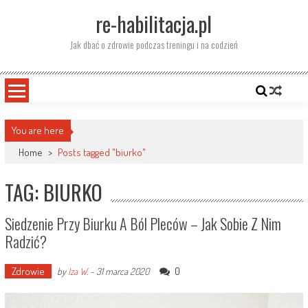
Skip
re-habilitacja.pl
to
content
Jak dbać o zdrowie podczas treningu i na codzień
You are here
Home
>
Posts tagged "biurko"
TAG: BIURKO
Siedzenie Przy Biurku A Ból Pleców – Jak Sobie Z Nim
Radzić?
Zdrowie
0
by
Iza W.
-
31 marca 2020