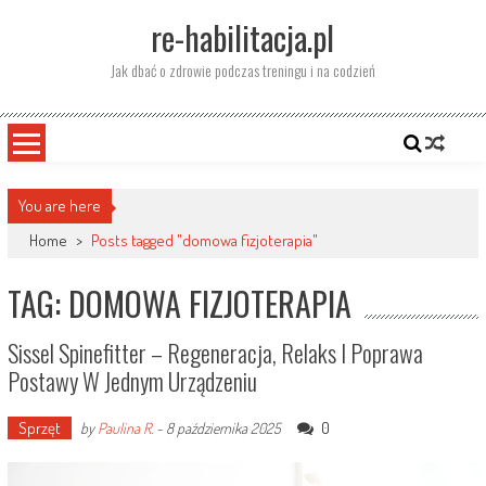
Skip
re-habilitacja.pl
to
content
Jak dbać o zdrowie podczas treningu i na codzień
You are here
Home
>
Posts tagged "domowa fizjoterapia"
TAG: DOMOWA FIZJOTERAPIA
Sissel Spinefitter – Regeneracja, Relaks I Poprawa
Postawy W Jednym Urządzeniu
Sprzęt
0
by
Paulina R.
-
8 października 2025