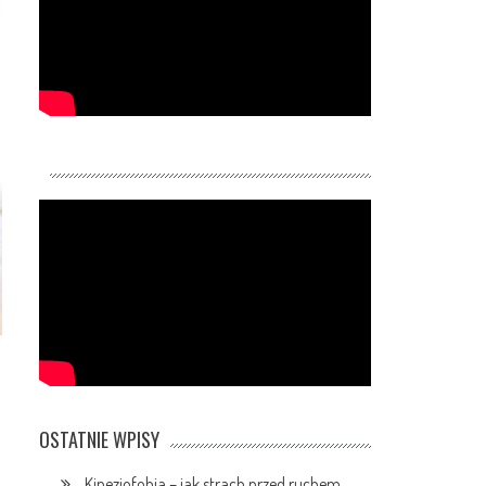
OSTATNIE WPISY
Kinezjofobia – jak strach przed ruchem