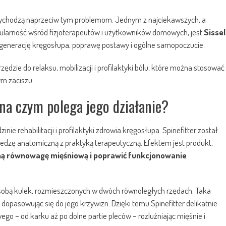
 wychodzą naprzeciw tym problemom. Jednym z najciekawszych, a
ularność wśród fizjoterapeutów i użytkowników domowych, jest
Sissel
egenerację kręgosłupa, poprawę postawy i ogólne samopoczucie.
ędzie do relaksu, mobilizacji i profilaktyki bólu, które można stosować
ym zaciszu.
i na czym polega jego działanie?
ie rehabilitacji i profilaktyki zdrowia kręgosłupa. Spinefitter został
wiedzę anatomiczną z praktyką terapeutyczną. Efektem jest produkt,
ną równowagę mięśniową i poprawić funkcjonowanie
 sobą kulek, rozmieszczonych w dwóch równoległych rzędach. Taka
dopasowując się do jego krzywizn. Dzięki temu Spinefitter delikatnie
o – od karku aż po dolne partie pleców – rozluźniając mięśnie i