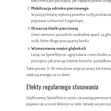
kilku minutach poczujesz, jak napięcie powoli ustęp
Mobilizacja odcinka piersiowego
W pozycji leżącej wykonuj powolne ruchy przetaczan
poprawia ruchomość kręgosłupa.
Otwarcie klatki piersiowej
Unieś ramiona i pozwól im swobodnie opaść za głow
osób, które długo pracują przy biurku.
Wzmocnienie mięśni głębokich
Leżąc na Spinefitterze, ugnij kolana i unieś biodra 
poczujesz, jak pracują mięśnie brzucha i pośladków
Takie proste, 5–10-minutowe sesje po pracy lub trenin
większą energię na co dzień.
Efekty regularnego stosowania
Użytkownicy Spinefittera często zauważają pierwsze e
pojawia się uczucie lekkości w ciele, łatwiej się porusz