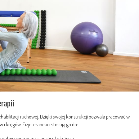
erapii
ehabilitacji ruchowej. Dzięki swojej konstrukcji pozwala pracować w
 i kręgów. Fizjoterapeuci stosują go do:
 usztywniony przez siedzący tryb życia,