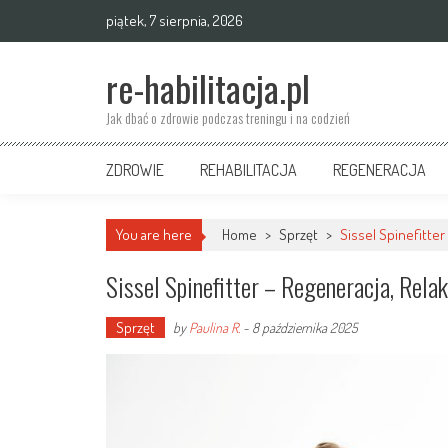
Skip
piątek, 7 sierpnia, 2026
to
content
re-habilitacja.pl
Jak dbać o zdrowie podczas treningu i na codzień
ZDROWIE
REHABILITACJA
REGENERACJA
You are here
Home
>
Sprzęt
>
Sissel Spinefitte
Sissel Spinefitter – Regeneracja, Rel
Sprzęt
by
Paulina R.
-
8 października 2025