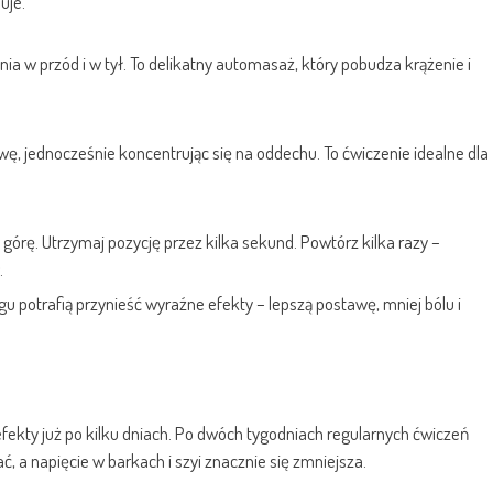
uje.
ia w przód i w tył. To delikatny automasaż, który pobudza krążenie i
ę, jednocześnie koncentrując się na oddechu. To ćwiczenie idealne dla
w górę. Utrzymaj pozycję przez kilka sekund. Powtórz kilka razy –
.
gu potrafią przynieść wyraźne efekty – lepszą postawę, mniej bólu i
fekty już po kilku dniach. Po dwóch tygodniach regularnych ćwiczeń
ać, a napięcie w barkach i szyi znacznie się zmniejsza.