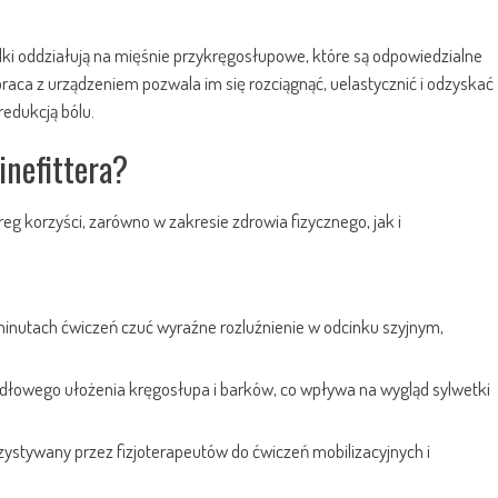
ulki oddziałują na mięśnie przykręgosłupowe, które są odpowiedzialne
aca z urządzeniem pozwala im się rozciągnąć, uelastycznić i odzyskać
redukcją bólu.
inefittera?
eg korzyści, zarówno w zakresie zdrowia fizycznego, jak i
 minutach ćwiczeń czuć wyraźne rozluźnienie w odcinku szyjnym,
idłowego ułożenia kręgosłupa i barków, co wpływa na wygląd sylwetki
zystywany przez fizjoterapeutów do ćwiczeń mobilizacyjnych i