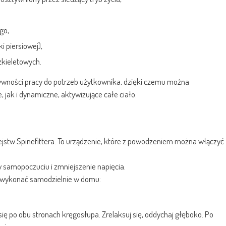
go,
i piersiowej),
zkieletowych.
ywności pracy do potrzeb użytkownika, dzięki czemu można
jak i dynamiczne, aktywizujące całe ciało.
iejstw Spinefittera. To urządzenie, które z powodzeniem można włączyć
 samopoczuciu i zmniejszenie napięcia.
z wykonać samodzielnie w domu:
 się po obu stronach kręgosłupa. Zrelaksuj się, oddychaj głęboko. Po