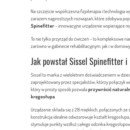
Na szczęście współczesna fizjoterapia i technologia
zarazem najprostszych rozwiązań, które zdobywa pop
Spinefitter
– innowacyjne urządzenie wspierające r
To nie tylko przyrząd do ćwiczeń – to kompleksowe narz
zarówno w gabinecie rehabilitacyjnym, jak i w domow
Jak powstał Sissel Spinefitter 
Sissel to marka z wieloletnim doświadczeniem w dziedzin
zaprojektowany przez specjalistów, którzy połączyli 
który w prosty sposób pozwala
przywrócić natural
kręgosłupa
.
Urządzenie składa się z 28 miękkich, połączonych ze
konstrukcja idealnie odwzorowuje kształt kręgosłupa, 
stymuluje punkty wzdłuż całego odcinka kręgosłupoweg