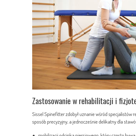
Zastosowanie w rehabilitacji i fizjot
Sissel Spinefitter zdobył uznanie wśród specjalistów r
sposób precyzyjny, a jednocześnie delikatny dla stawów
mobilizacji odcinka piersiowego, który często bywa