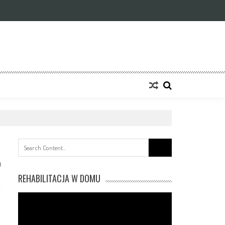
Search
for:
0
REHABILITACJA W DOMU