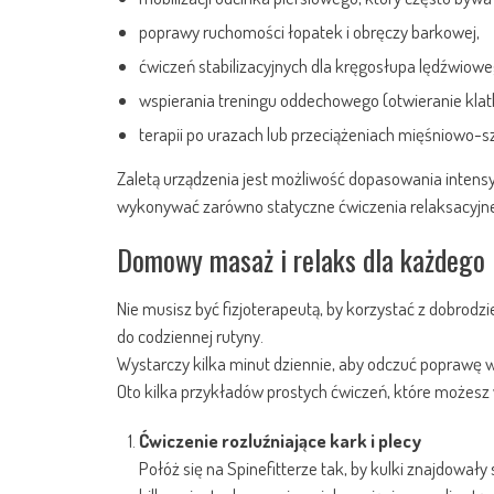
poprawy ruchomości łopatek i obręczy barkowej,
ćwiczeń stabilizacyjnych dla kręgosłupa lędźwiowe
wspierania treningu oddechowego (otwieranie klatk
terapii po urazach lub przeciążeniach mięśniowo-s
Zaletą urządzenia jest możliwość dopasowania intens
wykonywać zarówno statyczne ćwiczenia relaksacyjne, 
Domowy masaż i relaks dla każdego
Nie musisz być fizjoterapeutą, by korzystać z dobrodz
do codziennej rutyny.
Wystarczy kilka minut dziennie, aby odczuć poprawę w
Oto kilka przykładów prostych ćwiczeń, które możes
Ćwiczenie rozluźniające kark i plecy
Połóż się na Spinefitterze tak, by kulki znajdowały