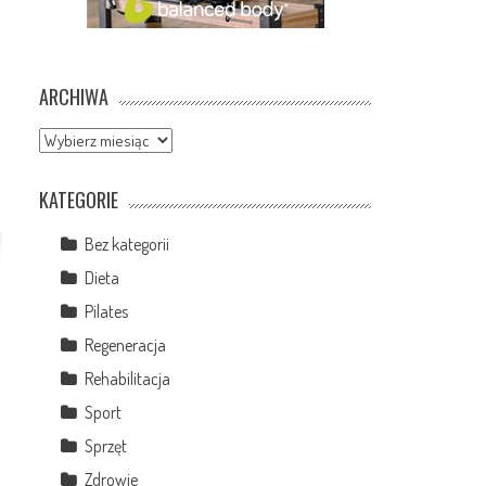
ARCHIWA
Archiwa
KATEGORIE
Bez kategorii
Dieta
Pilates
Regeneracja
Rehabilitacja
Sport
Sprzęt
Zdrowie