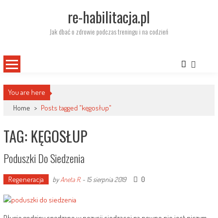
Skip
re-habilitacja.pl
to
content
Jak dbać o zdrowie podczas treningu i na codzień
You are here
Home
>
Posts tagged "kęgosłup"
TAG: KĘGOSŁUP
Poduszki Do Siedzenia
Regeneracja
0
by
Aneta R.
-
15 sierpnia 2019
Długie godziny spędzane w pozycji siedzącej na pewno nie jest niczym