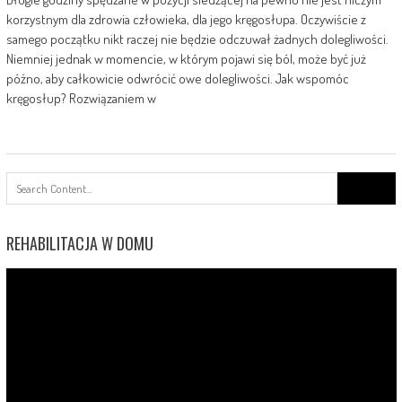
korzystnym dla zdrowia człowieka, dla jego kręgosłupa. Oczywiście z
samego początku nikt raczej nie będzie odczuwał żadnych dolegliwości.
Niemniej jednak w momencie, w którym pojawi się ból, może być już
późno, aby całkowicie odwrócić owe dolegliwości. Jak wspomóc
kręgosłup? Rozwiązaniem w
Search
for:
REHABILITACJA W DOMU