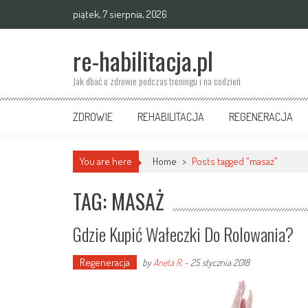
Skip
piątek, 7 sierpnia, 2026
to
content
re-habilitacja.pl
Jak dbać o zdrowie podczas treningu i na codzień
ZDROWIE
REHABILITACJA
REGENERACJA
You are here
Home
>
Posts tagged "masaż"
TAG: MASAŻ
Gdzie Kupić Wałeczki Do Rolowania?
Regeneracja
by
Aneta R.
-
25 stycznia 2018