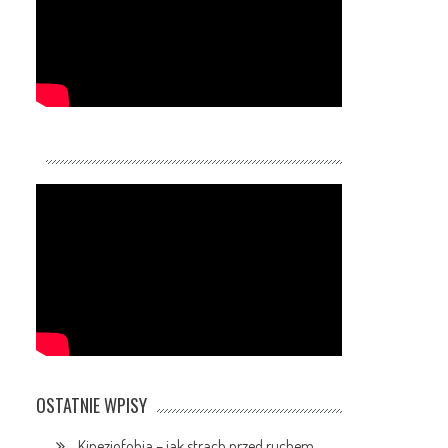
OSTATNIE WPISY
Kinezjofobia – jak strach przed ruchem