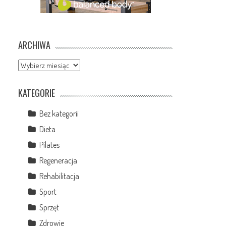
ARCHIWA
Archiwa
KATEGORIE
Bez kategorii
Dieta
Pilates
Regeneracja
Rehabilitacja
Sport
Sprzęt
Zdrowie