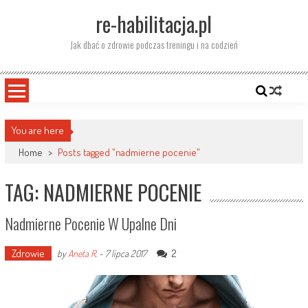
Skip
re-habilitacja.pl
to
content
Jak dbać o zdrowie podczas treningu i na codzień
You are here
Home
>
Posts tagged "nadmierne pocenie"
TAG: NADMIERNE POCENIE
Nadmierne Pocenie W Upalne Dni
Zdrowie
2
by
Aneta R.
-
7 lipca 2017