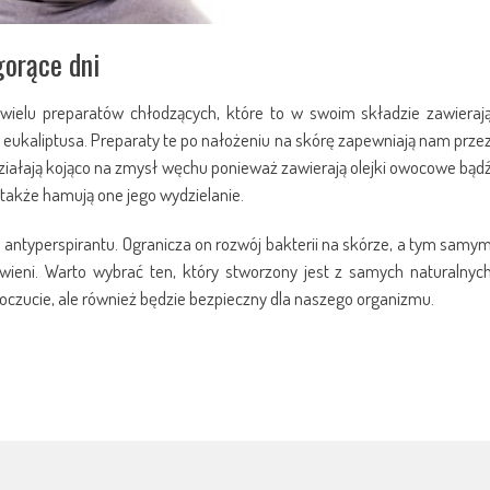
gorące dni
ielu preparatów chłodzących, które to w swoim składzie zawieraj
z eukaliptusa. Preparaty te po nałożeniu na skórę zapewniają nam prze
ziałają kojąco na zmysł węchu ponieważ zawierają olejki owocowe bąd
 także hamują one jego wydzielanie.
antyperspirantu. Ogranicza on rozwój bakterii na skórze, a tym samy
wieni. Warto wybrać ten, który stworzony jest z samych naturalnyc
czucie, ale również będzie bezpieczny dla naszego organizmu.