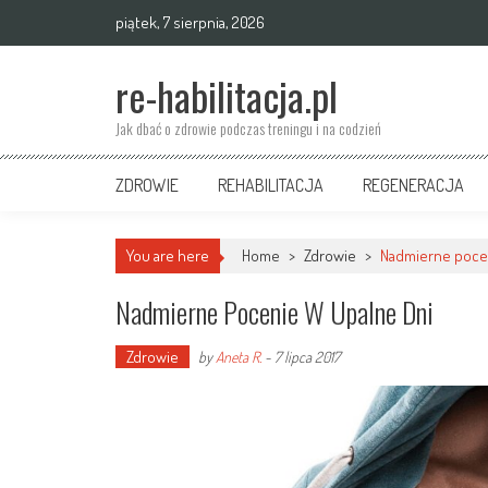
Skip
piątek, 7 sierpnia, 2026
to
content
re-habilitacja.pl
Jak dbać o zdrowie podczas treningu i na codzień
ZDROWIE
REHABILITACJA
REGENERACJA
You are here
Home
>
Zdrowie
>
Nadmierne pocen
Nadmierne Pocenie W Upalne Dni
Zdrowie
by
Aneta R.
-
7 lipca 2017