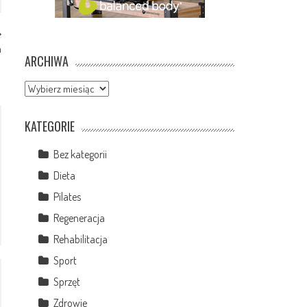
h
ARCHIWA
Archiwa
KATEGORIE
Bez kategorii
Dieta
Pilates
Regeneracja
Rehabilitacja
Sport
Sprzęt
Zdrowie