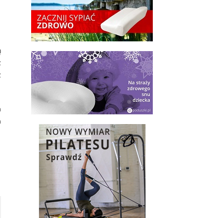
ą
z
ź
m
h