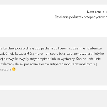
Next article
Działanie poduszek ortopedycznyc
 najbardziej pocących się pod pachami od liceum, codziennie nosiłem ze
ajęć moja koszula którą miałem an sobie była już przemoczona ( nietylko
ej niż zwykle, zwykły antyperspirant lub im wystarczy. Koniec końcu nie
ałamany ale jak posiadam electro antiperspirant, teraz mógłbym się
k szczury