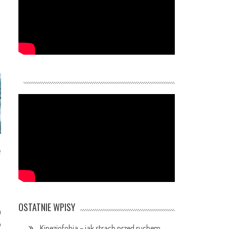
e
OSTATNIE WPISY
a
o
Kinezjofobia – jak strach przed ruchem