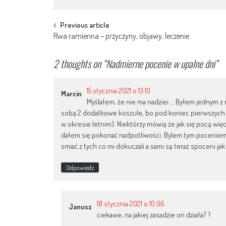
Post
Previous article
Rwa ramienna – przyczyny, objawy, leczenie
navigation
2 thoughts on “
Nadmierne pocenie w upalne dni
”
15 stycznia 2021 o 13:10
Marcin
Myślałem, że nie ma nadziei … Byłem jednym z
sobą 2 dodatkowe koszule, bo pod koniec pierwszych z
w okresie letnim). Niektórzy mówią że jak się pocą więc
dałem się pokonać nadpotliwości. Bylem tym poceniem z
smiać z tych co mi dokuczali a sami są teraz spoceni ja
Odpowiedz
18 stycznia 2021 o 10:06
Janusz
ciekawe, na jakiej zasadzie on działa? ?