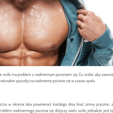
wiele osób ma problem z nadmiernym poceniem się. Co zrobić aby zawsz
 naturalne sposoby na nadmierne pocenie się w czasie upału.
zcza w okresie lata powinieneś każdego dnia brać zimny prysznic, 
Problem nadmiernego pocenia się dotyczy wielu osób, jednakże jest t