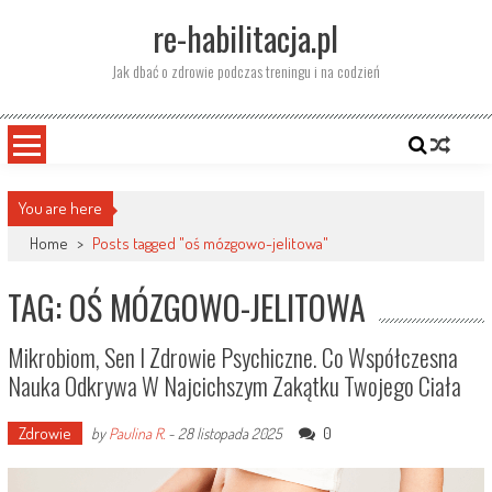
Skip
re-habilitacja.pl
to
content
Jak dbać o zdrowie podczas treningu i na codzień
You are here
Home
>
Posts tagged "oś mózgowo-jelitowa"
TAG: OŚ MÓZGOWO-JELITOWA
Mikrobiom, Sen I Zdrowie Psychiczne. Co Współczesna
Nauka Odkrywa W Najcichszym Zakątku Twojego Ciała
Zdrowie
0
by
Paulina R.
-
28 listopada 2025