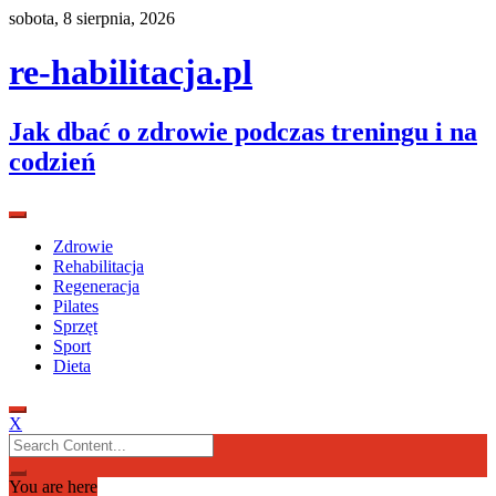
Skip
sobota, 8 sierpnia, 2026
to
content
re-habilitacja.pl
Jak dbać o zdrowie podczas treningu i na
codzień
Zdrowie
Rehabilitacja
Regeneracja
Pilates
Sprzęt
Sport
Dieta
X
Search
for:
You are here