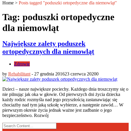
Home
>
Posts tagged "poduszki ortopedyczne dla niemowląt"
Tag: poduszki ortopedyczne
dla niemowląt
Największe zalety poduszek
ortopedycznych dla niemowląt
Zdrowie
by
Rehabilitant
-
27 grudnia 2016
23 czerwca 2020
0
Dzieci – nasze największe pociechy. Każdego dnia troszczymy się o
nie pilnując jak oka w głowie. Od pierwszych dni życia dziecka
każdy rodzic rozmyśla nad jego przyszłością zastanawiając się
chociażby nad tym jaką szkołę wybierze, a następnie zawód… W
pierwszym okresie życia jednak ważne jest zadbanie o jego
bezpieczeństwo. Rozwój
Search
for: