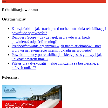
Rehabilitacja w domu
Ostatnie wpisy
Kinezjofobia – jak strach przed ruchem utrudnia rehabilitację i
powrót do sprawności?
Recovery Score – czy zegarek naprawdę wie, kiedy
powinieneś odpuścić trening?
Przebodźcowanie organizmu – jak nadmiar ekranów i stres
wpływa na regenerację mięśni i układu nerwowego?
Powrót do pracy po rehabilitacji – kiedy jesteś gotowy i jak
uniknąć nawrotu urazu?
Pilates przy dyskopatii – jakie ćwiczenia są bezpieczne, a
których unikać?
Polecamy: