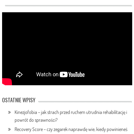
OSTATNIE WPISY
Kinezjofobia – jak strach przed ruchem utrudnia rehabilitację i
powrót do sprawności?
Recovery Score – czy zegarek naprawdę wie, kiedy powinieneś