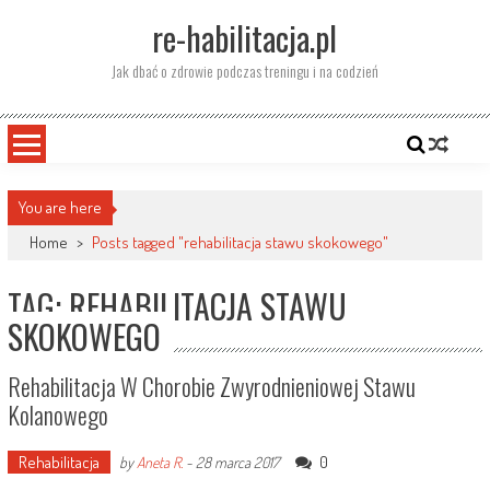
Skip
re-habilitacja.pl
to
content
Jak dbać o zdrowie podczas treningu i na codzień
You are here
Home
>
Posts tagged "rehabilitacja stawu skokowego"
TAG: REHABILITACJA STAWU
SKOKOWEGO
Rehabilitacja W Chorobie Zwyrodnieniowej Stawu
Kolanowego
Rehabilitacja
0
by
Aneta R.
-
28 marca 2017