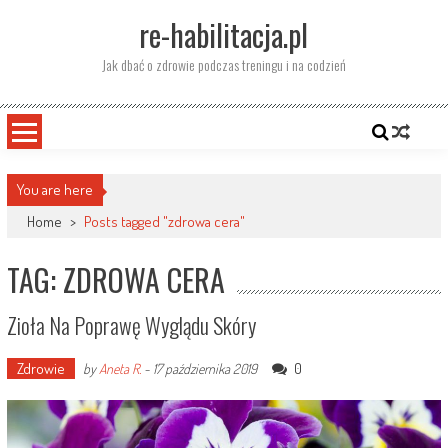
Skip
re-habilitacja.pl
to
content
Jak dbać o zdrowie podczas treningu i na codzień
You are here
Home
>
Posts tagged "zdrowa cera"
TAG: ZDROWA CERA
Zioła Na Poprawę Wyglądu Skóry
Zdrowie
0
by
Aneta R.
-
17 października 2019