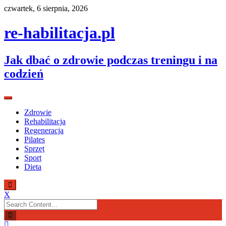
Skip
czwartek, 6 sierpnia, 2026
to
content
re-habilitacja.pl
Jak dbać o zdrowie podczas treningu i na
codzień
Zdrowie
Rehabilitacja
Regeneracja
Pilates
Sprzęt
Sport
Dieta
X
Search
for: