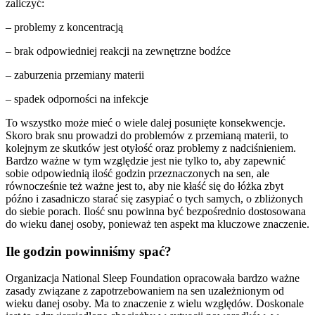
zaliczyć:
– problemy z koncentracją
– brak odpowiedniej reakcji na zewnętrzne bodźce
– zaburzenia przemiany materii
– spadek odporności na infekcje
To wszystko może mieć o wiele dalej posunięte konsekwencje.
Skoro brak snu prowadzi do problemów z przemianą materii, to
kolejnym ze skutków jest otyłość oraz problemy z nadciśnieniem.
Bardzo ważne w tym względzie jest nie tylko to, aby zapewnić
sobie odpowiednią ilość godzin przeznaczonych na sen, ale
równocześnie też ważne jest to, aby nie kłaść się do łóżka zbyt
późno i zasadniczo starać się zasypiać o tych samych, o zbliżonych
do siebie porach. Ilość snu powinna być bezpośrednio dostosowana
do wieku danej osoby, ponieważ ten aspekt ma kluczowe znaczenie.
Ile godzin powinniśmy spać?
Organizacja National Sleep Foundation opracowała bardzo ważne
zasady związane z zapotrzebowaniem na sen uzależnionym od
wieku danej osoby. Ma to znaczenie z wielu względów. Doskonale