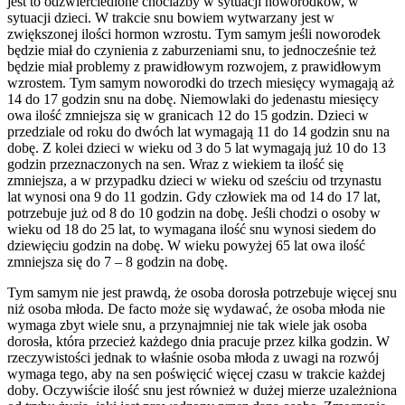
jest to odzwierciedlone chociażby w sytuacji noworodków, w
sytuacji dzieci. W trakcie snu bowiem wytwarzany jest w
zwiększonej ilości hormon wzrostu. Tym samym jeśli noworodek
będzie miał do czynienia z zaburzeniami snu, to jednocześnie też
będzie miał problemy z prawidłowym rozwojem, z prawidłowym
wzrostem. Tym samym noworodki do trzech miesięcy wymagają aż
14 do 17 godzin snu na dobę. Niemowlaki do jedenastu miesięcy
owa ilość zmniejsza się w granicach 12 do 15 godzin. Dzieci w
przedziale od roku do dwóch lat wymagają 11 do 14 godzin snu na
dobę. Z kolei dzieci w wieku od 3 do 5 lat wymagają już 10 do 13
godzin przeznaczonych na sen. Wraz z wiekiem ta ilość się
zmniejsza, a w przypadku dzieci w wieku od sześciu od trzynastu
lat wynosi ona 9 do 11 godzin. Gdy człowiek ma od 14 do 17 lat,
potrzebuje już od 8 do 10 godzin na dobę. Jeśli chodzi o osoby w
wieku od 18 do 25 lat, to wymagana ilość snu wynosi siedem do
dziewięciu godzin na dobę. W wieku powyżej 65 lat owa ilość
zmniejsza się do 7 – 8 godzin na dobę.
Tym samym nie jest prawdą, że osoba dorosła potrzebuje więcej snu
niż osoba młoda. De facto może się wydawać, że osoba młoda nie
wymaga zbyt wiele snu, a przynajmniej nie tak wiele jak osoba
dorosła, która przecież każdego dnia pracuje przez kilka godzin. W
rzeczywistości jednak to właśnie osoba młoda z uwagi na rozwój
wymaga tego, aby na sen poświęcić więcej czasu w trakcie każdej
doby. Oczywiście ilość snu jest również w dużej mierze uzależniona