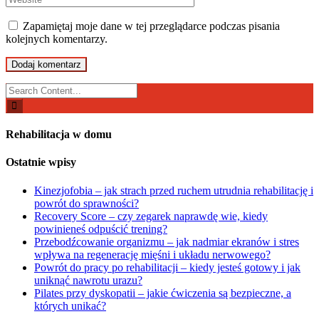
Zapamiętaj moje dane w tej przeglądarce podczas pisania
kolejnych komentarzy.
Search
for:
Rehabilitacja w domu
Ostatnie wpisy
Kinezjofobia – jak strach przed ruchem utrudnia rehabilitację i
powrót do sprawności?
Recovery Score – czy zegarek naprawdę wie, kiedy
powinieneś odpuścić trening?
Przebodźcowanie organizmu – jak nadmiar ekranów i stres
wpływa na regenerację mięśni i układu nerwowego?
Powrót do pracy po rehabilitacji – kiedy jesteś gotowy i jak
uniknąć nawrotu urazu?
Pilates przy dyskopatii – jakie ćwiczenia są bezpieczne, a
których unikać?