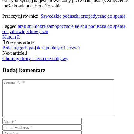
od trybu życia, jaki jest prowadzony przez daną osobę. Zmęczenie
może bowiem dać znać o sobie.
Przeczytaj również:
Szwedzkie poduszki ortopedyczne do spania
Tagged
brak snu
dobre samopoczucie
ile snu
poduszka do spania
sen
zdrowie
zdrowy sen
Marcin P.
Post
Previous article
Bóle kręgosłupa-jak zapobiegać i leczyć?
navigation
Next article
Choroby skóry – leczenie i objawy
Dodaj komentarz