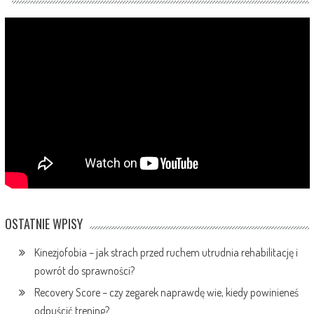
OSTATNIE WPISY
Kinezjofobia – jak strach przed ruchem utrudnia rehabilitację i
powrót do sprawności?
Recovery Score – czy zegarek naprawdę wie, kiedy powinieneś
odpuścić trening?