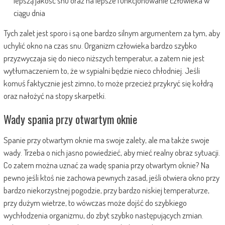
lepszą jakość snu oraz na lepsze funkcjonowanie człowieka w
ciągu dnia
Tych zalet jest sporo i są one bardzo silnym argumentem za tym, aby
uchylić okno na czas snu. Organizm człowieka bardzo szybko
przyzwyczaja się do nieco niższych temperatur, a zatem nie jest
wytłumaczeniem to, że w sypialni będzie nieco chłodniej. Jeśli
komuś faktycznie jest zimno, to może przecież przykryć się kołdrą
oraz nałożyć na stopy skarpetki.
Wady spania przy otwartym oknie
Spanie przy otwartym oknie ma swoje zalety, ale ma także swoje
wady. Trzeba o nich jasno powiedzieć, aby mieć realny obraz sytuacji.
Co zatem można uznać za wadę spania przy otwartym oknie? Na
pewno jeśli ktoś nie zachowa pewnych zasad, jeśli otwiera okno przy
bardzo niekorzystnej pogodzie, przy bardzo niskiej temperaturze,
przy dużym wietrze, to wówczas może dojść do szybkiego
wychłodzenia organizmu, do zbyt szybko następujących zmian.