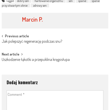
Tagged
dobry sen
hartowanie organizmu
sen
spanie
spanie
przy otwartym oknie
zdrowy sen
Marcin P.
Post
Previous article
Jak polepszyć regenerację podczas snu?
navigation
Next article
Uszkodzenie łąkotki a przepuklina kręgosłupa
Dodaj komentarz