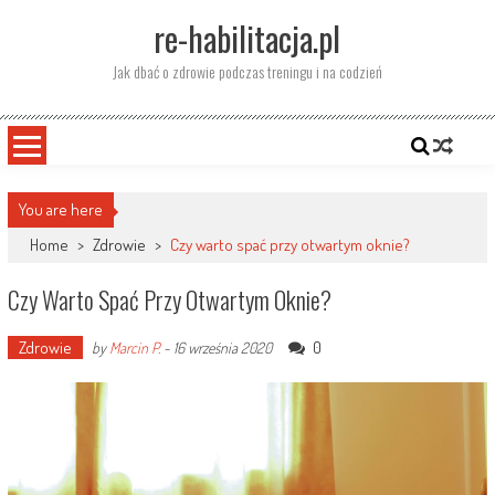
Skip
re-habilitacja.pl
to
content
Jak dbać o zdrowie podczas treningu i na codzień
You are here
Home
>
Zdrowie
>
Czy warto spać przy otwartym oknie?
Czy Warto Spać Przy Otwartym Oknie?
Zdrowie
0
by
Marcin P.
-
16 września 2020