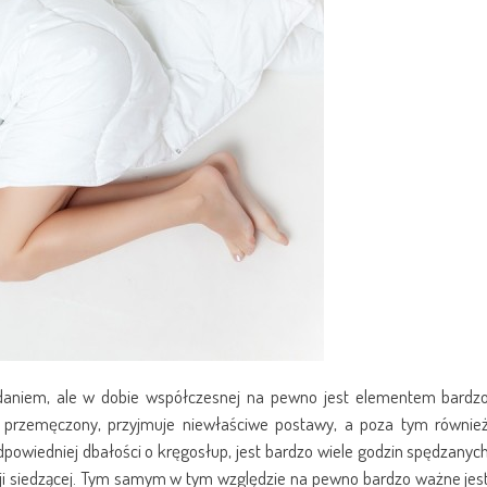
daniem, ale w dobie współczesnej na pewno jest elementem bardz
 przemęczony, przyjmuje niewłaściwe postawy, a poza tym równie
powiedniej dbałości o kręgosłup, jest bardzo wiele godzin spędzanyc
ji siedzącej. Tym samym w tym względzie na pewno bardzo ważne jes