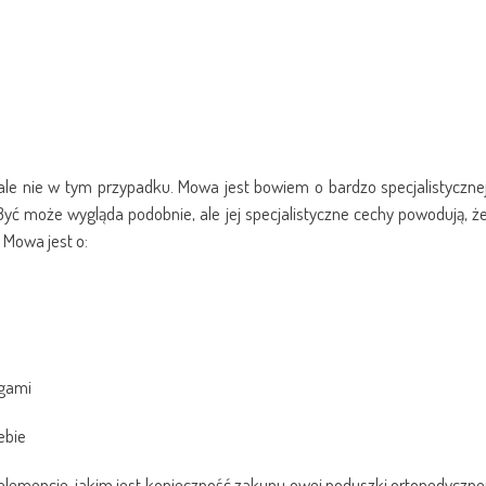
le nie w tym przypadku. Mowa jest bowiem o bardzo specjalistyczne
yć może wygląda podobnie, ale jej specjalistyczne cechy powodują, ż
Mowa jest o:
ęgami
ebie
emencie, jakim jest konieczność zakupu owej poduszki ortopedyczne