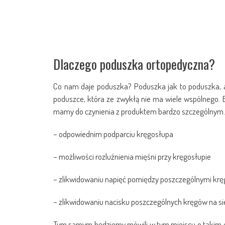
Dlaczego poduszka ortopedyczna?
Co nam daje poduszka? Poduszka jak to poduszka, a
poduszce, która ze zwykłą nie ma wiele wspólnego. B
mamy do czynienia z produktem bardzo szczególnym. 
– odpowiednim podparciu kręgosłupa
– możliwości rozluźnienia mięśni przy kręgosłupie
– zlikwidowaniu napięć pomiędzy poszczególnymi kr
– zlikwidowaniu nacisku poszczególnych kręgów na si
Tym samym będziemy mówili w tym miejscu o takim el