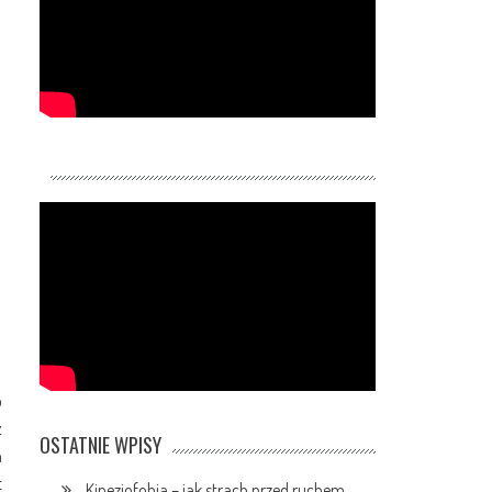
o
ż
OSTATNIE WPISY
h
t
Kinezjofobia – jak strach przed ruchem