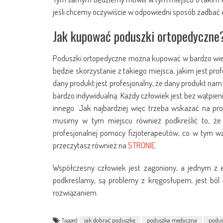
jeśli chcemy oczywiście w odpowiedni sposób zadbać 
Jak kupować poduszki ortopedyczne
Poduszki ortopedyczne można kupować w bardzo wiel
będzie skorzystanie z takiego miejsca, jakim jest p
dany produkt jest profesjonalny, że dany produkt nam
bardzo indywidualną. Każdy człowiek jest bez wątp
innego. Jak najbardziej więc trzeba wskazać na pro
musimy w tym miejscu również podkreślić to, że
profesjonalnej pomocy fizjoterapeutów, co w tym 
przeczytasz również na
STRONIE
.
Współczesny człowiek jest zagoniony, a jednym z
podkreślamy, są problemy z kręgosłupem, jest ból
rozwiązaniem.
Tagged
jak dobrać poduszkę
poduszka medyczna
podus