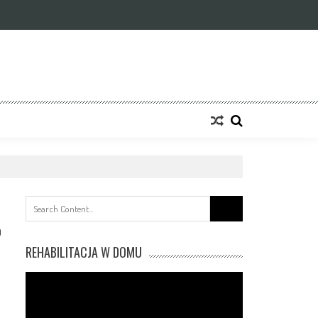
Search
for:
0
REHABILITACJA W DOMU