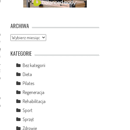
ARCHIWA
m
Archiwa
e
ą
KATEGORIE
ś
,
Bez kategorii
z
Dieta
h
Pilates
Regeneracja
u
Rehabilitacja
m
Sport
Sprzęt
Zdrowie