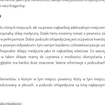
o nasz kręgosłup.
?
u różnych miejscach, ale na pewno najbardziej adekwatnym miejsce
rofesjonalny sklep medyczny. Dzięki temu możemy mówić o pewności, ż
 w pełni pomoże. Dobór poduszki ortopedycznej jest oczywiście kwesti
ienia pewnym indywiduum i tym samym każdemu człowiekowi pasuje co
fesjonalne sklepy medyczne jako te najbardziej właściwe. Co więcej
 w takim sklepie mamy do czynienia z możliwości skorzystania 
względzie ma bardzo duże znaczenie. Ważne informacje o poduszkac
 elementów, o którym w tym miejscu powiemy, który w tym miejsc
 odczuwany w plecach, a poduszki ortopedyczne są tutaj najlepszy
zka ortopedyczna