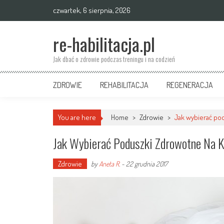
Skip
czwartek, 6 sierpnia, 2026
to
content
re-habilitacja.pl
Jak dbać o zdrowie podczas treningu i na codzień
ZDROWIE
REHABILITACJA
REGENERACJA
You are here
Home
>
Zdrowie
>
Jak wybierać po
Jak Wybierać Poduszki Zdrowotne Na 
Zdrowie
by
Aneta R.
-
22 grudnia 2017