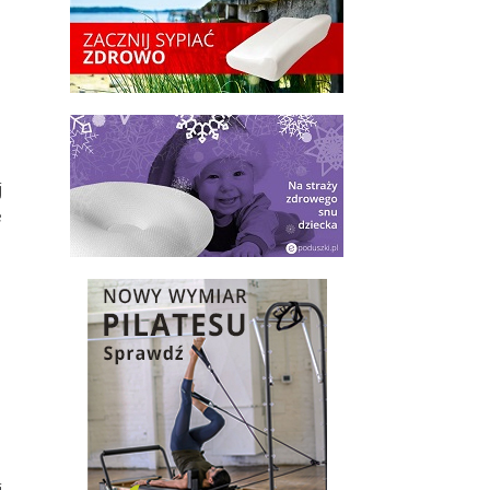
j
e
j