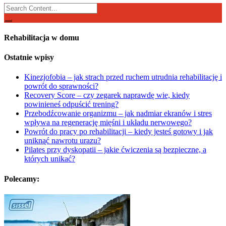
Search
for:
Rehabilitacja w domu
Ostatnie wpisy
Kinezjofobia – jak strach przed ruchem utrudnia rehabilitację i
powrót do sprawności?
Recovery Score – czy zegarek naprawdę wie, kiedy
powinieneś odpuścić trening?
Przebodźcowanie organizmu – jak nadmiar ekranów i stres
wpływa na regenerację mięśni i układu nerwowego?
Powrót do pracy po rehabilitacji – kiedy jesteś gotowy i jak
uniknąć nawrotu urazu?
Pilates przy dyskopatii – jakie ćwiczenia są bezpieczne, a
których unikać?
Polecamy: