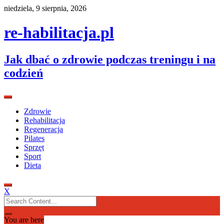
Skip
niedziela, 9 sierpnia, 2026
to
content
re-habilitacja.pl
Jak dbać o zdrowie podczas treningu i na
codzień
Zdrowie
Rehabilitacja
Regeneracja
Pilates
Sprzęt
Sport
Dieta
X
Search
for:
You are here