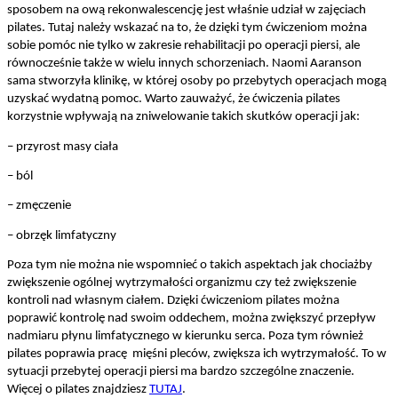
sposobem na ową rekonwalescencję jest właśnie udział w zajęciach
pilates. Tutaj należy wskazać na to, że dzięki tym ćwiczeniom można
sobie pomóc nie tylko w zakresie rehabilitacji po operacji piersi, ale
równocześnie także w wielu innych schorzeniach. Naomi Aaranson
sama stworzyła klinikę, w której osoby po przebytych operacjach mogą
uzyskać wydatną pomoc. Warto zauważyć, że ćwiczenia pilates
korzystnie wpływają na zniwelowanie takich skutków operacji jak:
– przyrost masy ciała
– ból
– zmęczenie
– obrzęk limfatyczny
Poza tym nie można nie wspomnieć o takich aspektach jak chociażby
zwiększenie ogólnej wytrzymałości organizmu czy też zwiększenie
kontroli nad własnym ciałem. Dzięki ćwiczeniom pilates można
poprawić kontrolę nad swoim oddechem, można zwiększyć przepływ
nadmiaru płynu limfatycznego w kierunku serca. Poza tym również
pilates poprawia pracę mięśni pleców, zwiększa ich wytrzymałość. To w
sytuacji przebytej operacji piersi ma bardzo szczególne znaczenie.
Więcej o pilates znajdziesz
TUTAJ
.