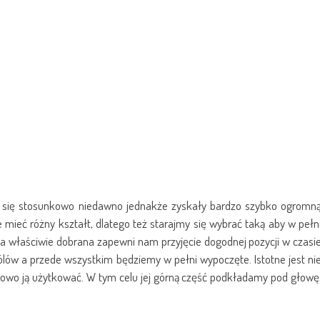
ły się stosunkowo niedawno jednakże zyskały bardzo szybko ogromn
mieć różny kształt, dlatego też starajmy się wybrać taką aby w pełn
 właściwie dobrana zapewni nam przyjęcie dogodnej pozycji w czasi
lów a przede wszystkim będziemy w pełni wypoczęte. Istotne jest ni
łowo ją użytkować. W tym celu jej górną część podkładamy pod głowę