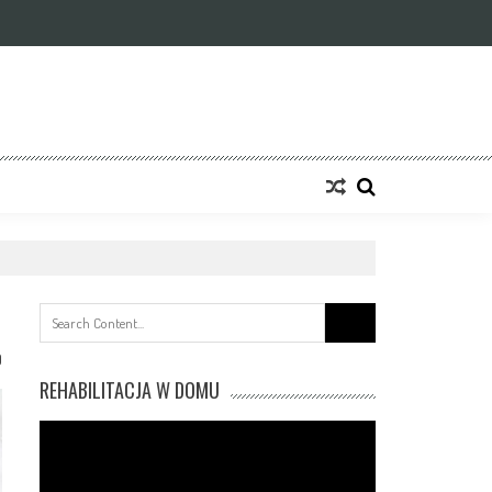
Search
for:
0
REHABILITACJA W DOMU