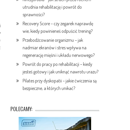
utrudnia rehabilitację i powrót do
sprawności?
Recovery Score – czy zegarek naprawdę
i
wie, kiedy powinieneś odpuścić trening?
w
e
Przebodźcowanie organizmu – jak
z
nadmiar ekranów i stres wpływa na
regenerację mięśni i układu nerwowego?
Powrót do pracy po rehabilitacji – kiedy
jesteś gotowy i jak uniknąć nawrotu urazu?
Pilates przy dyskopatii – jakie ćwiczenia są
bezpieczne, a których unikać?
POLECAMY: