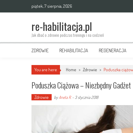
Skip
piątek, 7 sierpnia, 2026
to
content
re-habilitacja.pl
Jak dbać o zdrowie podczas treningu i na codzień
ZDROWIE
REHABILITACJA
REGENERACJA
You are here
Home
>
Zdrowie
>
Poduszka ciążow
Poduszka Ciążowa – Niezbędny Gadżet
Zdrowie
by
Aneta R.
-
3 stycznia 2018