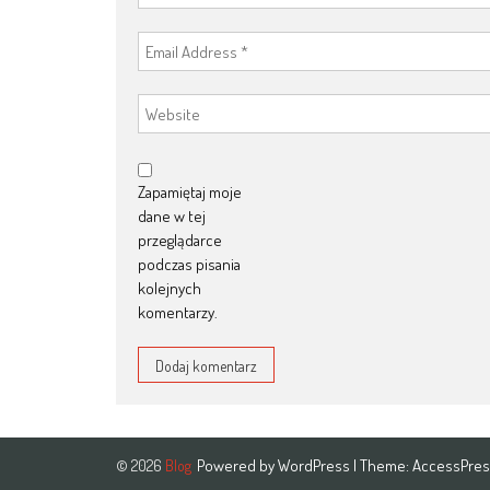
Zapamiętaj moje
dane w tej
przeglądarce
podczas pisania
kolejnych
komentarzy.
Powered by
WordPress
| Theme:
AccessPres
© 2026
Blog