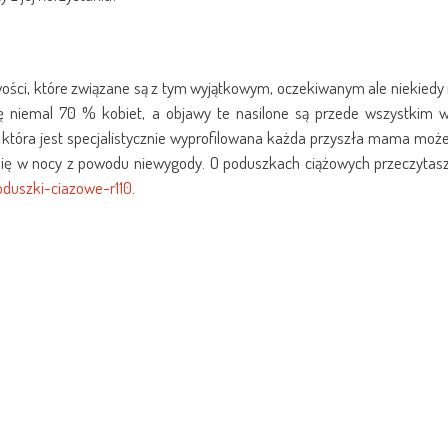
iwości, które związane są z tym wyjątkowym, oczekiwanym ale niekiedy 
 niemal 70 % kobiet, a objawy te nasilone są przede wszystkim 
j, która jest specjalistycznie wyprofilowana każda przyszła mama moż
 się w nocy z powodu niewygody. O poduszkach ciążowych przeczytas
duszki-ciazowe-r110
.