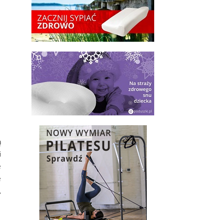
ą
i
e
e
,