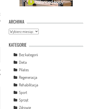
ć
m
ARCHIWA
Archiwa
KATEGORIE
Bez kategorii
Dieta
Pilates
?
Regeneracja
Rehabilitacja
Sport
Sprzęt
Zdrowie