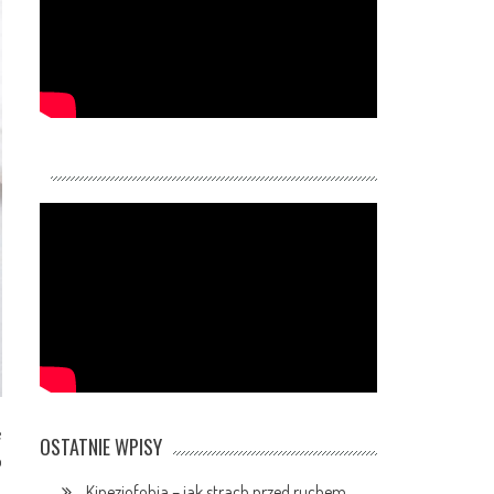
e
OSTATNIE WPISY
o
Kinezjofobia – jak strach przed ruchem