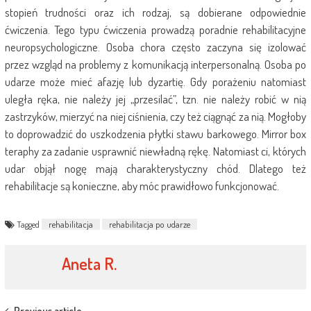
stopień trudności oraz ich rodzaj, są dobierane odpowiednie
ćwiczenia. Tego typu ćwiczenia prowadzą poradnie rehabilitacyjne
neuropsychologiczne. Osoba chora często zaczyna się izolować
przez wzgląd na problemy z komunikacją interpersonalną. Osoba po
udarze może mieć afazję lub dyzartię. Gdy porażeniu natomiast
uległa ręka, nie należy jej „przesilać”, tzn. nie należy robić w nią
zastrzyków, mierzyć na niej ciśnienia, czy też ciągnąć za nią. Mogłoby
to doprowadzić do uszkodzenia płytki stawu barkowego. Mirror box
teraphy za zadanie usprawnić niewładną rękę. Natomiast ci, których
udar objął nogę mają charakterystyczny chód. Dlatego też
rehabilitacje są konieczne, aby móc prawidłowo funkcjonować.
Tagged
rehabilitacja
rehabilitacja po udarze
Aneta R.
Previous article