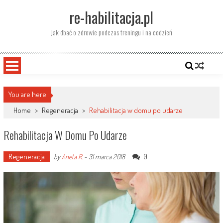
Skip
re-habilitacja.pl
to
content
Jak dbać o zdrowie podczas treningu i na codzień
You are here
Home
>
Regeneracja
>
Rehabilitacja w domu po udarze
Rehabilitacja W Domu Po Udarze
Regeneracja
0
by
Aneta R.
-
31 marca 2018