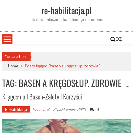
Skip
re-habilitacja.pl
to
content
Jak dbać o zdrowie podczas treningu i na codzień
You are here
Home
>
Posts tagged "basen a kręgosłup. zdrowie"
TAG: BASEN A KRĘGOSŁUP. ZDROWIE
Kręgosłup I Basen-Zalety I Korzyści
Rehabilitacja
0
by
Aneta R.
-
31 października 2020