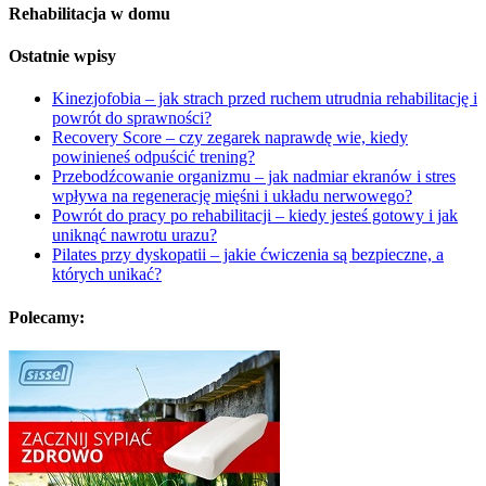
Rehabilitacja w domu
Ostatnie wpisy
Kinezjofobia – jak strach przed ruchem utrudnia rehabilitację i
powrót do sprawności?
Recovery Score – czy zegarek naprawdę wie, kiedy
powinieneś odpuścić trening?
Przebodźcowanie organizmu – jak nadmiar ekranów i stres
wpływa na regenerację mięśni i układu nerwowego?
Powrót do pracy po rehabilitacji – kiedy jesteś gotowy i jak
uniknąć nawrotu urazu?
Pilates przy dyskopatii – jakie ćwiczenia są bezpieczne, a
których unikać?
Polecamy: