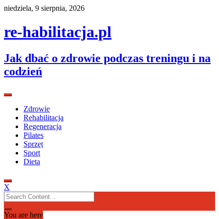
Skip
niedziela, 9 sierpnia, 2026
to
content
re-habilitacja.pl
Jak dbać o zdrowie podczas treningu i na
codzień
Zdrowie
Rehabilitacja
Regeneracja
Pilates
Sprzęt
Sport
Dieta
X
Search
for:
You are here