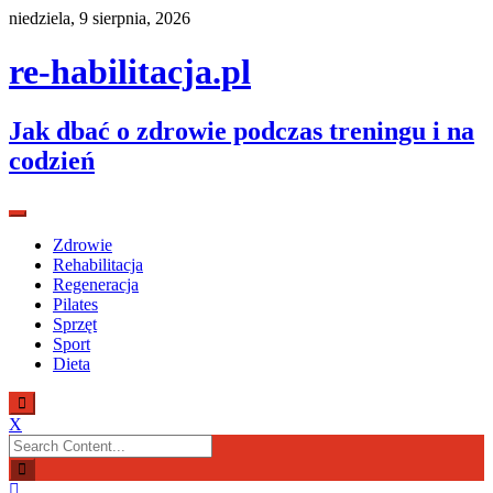
Skip
niedziela, 9 sierpnia, 2026
to
content
re-habilitacja.pl
Jak dbać o zdrowie podczas treningu i na
codzień
Zdrowie
Rehabilitacja
Regeneracja
Pilates
Sprzęt
Sport
Dieta
X
Search
for: