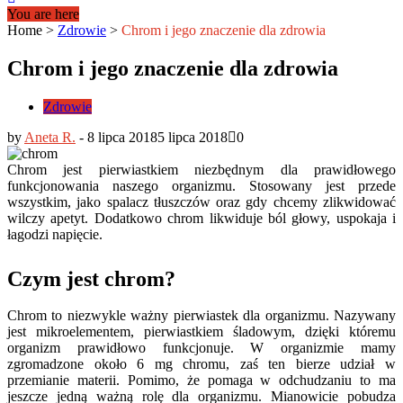
You are here
Home
>
Zdrowie
>
Chrom i jego znaczenie dla zdrowia
Chrom i jego znaczenie dla zdrowia
Zdrowie
by
Aneta R.
-
8 lipca 2018
5 lipca 2018
0
Chrom jest pierwiastkiem niezbędnym dla prawidłowego
funkcjonowania naszego organizmu. Stosowany jest przede
wszystkim, jako spalacz tłuszczów oraz gdy chcemy zlikwidować
wilczy apetyt. Dodatkowo chrom likwiduje ból głowy, uspokaja i
łagodzi napięcie.
Czym jest chrom?
Chrom to niezwykle ważny pierwiastek dla organizmu. Nazywany
jest mikroelementem, pierwiastkiem śladowym, dzięki któremu
organizm prawidłowo funkcjonuje. W organizmie mamy
zgromadzone około 6 mg chromu, zaś ten bierze udział w
przemianie materii. Pomimo, że pomaga w odchudzaniu to ma
jeszcze jedną ważną rolę dla organizmu. Mianowicie pobudza