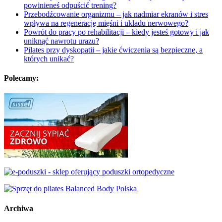
powinieneś odpuścić trening?
Przebodźcowanie organizmu – jak nadmiar ekranów i stres
wpływa na regenerację mięśni i układu nerwowego?
Powrót do pracy po rehabilitacji – kiedy jesteś gotowy i jak
uniknąć nawrotu urazu?
Pilates przy dyskopatii – jakie ćwiczenia są bezpieczne, a
których unikać?
Polecamy:
Archiwa