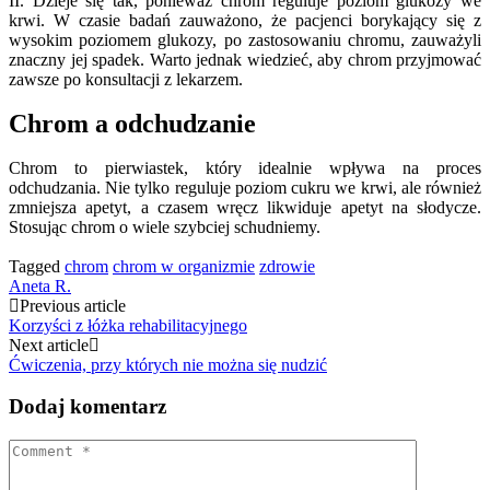
II. Dzieje się tak, ponieważ chrom reguluje poziom glukozy we
krwi. W czasie badań zauważono, że pacjenci borykający się z
wysokim poziomem glukozy, po zastosowaniu chromu, zauważyli
znaczny jej spadek. Warto jednak wiedzieć, aby chrom przyjmować
zawsze po konsultacji z lekarzem.
Chrom a odchudzanie
Chrom to pierwiastek, który idealnie wpływa na proces
odchudzania. Nie tylko reguluje poziom cukru we krwi, ale również
zmniejsza apetyt, a czasem wręcz likwiduje apetyt na słodycze.
Stosując chrom o wiele szybciej schudniemy.
Tagged
chrom
chrom w organizmie
zdrowie
Aneta R.
Post
Previous article
Korzyści z łóżka rehabilitacyjnego
navigation
Next article
Ćwiczenia, przy których nie można się nudzić
Dodaj komentarz