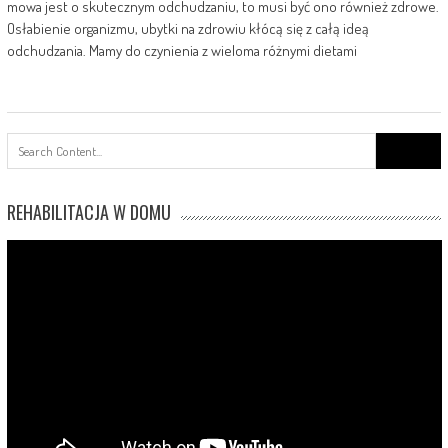
mowa jest o skutecznym odchudzaniu, to musi być ono również zdrowe.
Osłabienie organizmu, ubytki na zdrowiu kłócą się z całą ideą
odchudzania. Mamy do czynienia z wieloma różnymi dietami
Search
for:
REHABILITACJA W DOMU