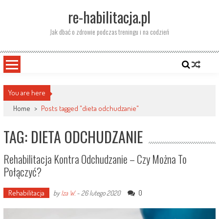
Skip
re-habilitacja.pl
to
content
Jak dbać o zdrowie podczas treningu i na codzień
You are here
Home
>
Posts tagged "dieta odchudzanie"
TAG: DIETA ODCHUDZANIE
Rehabilitacja Kontra Odchudzanie – Czy Można To
Połączyć?
Rehabilitacja
0
by
Iza W.
-
26 lutego 2020