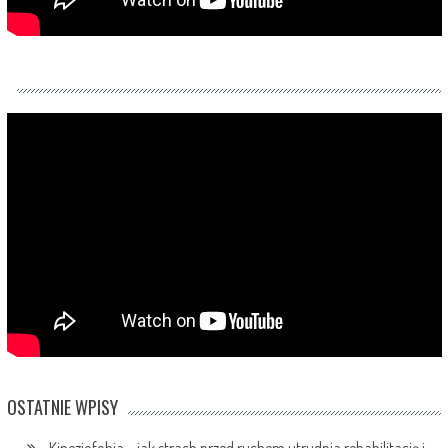
OSTATNIE WPISY
Kinezjofobia – jak strach przed ruchem utrudnia rehabilitację i