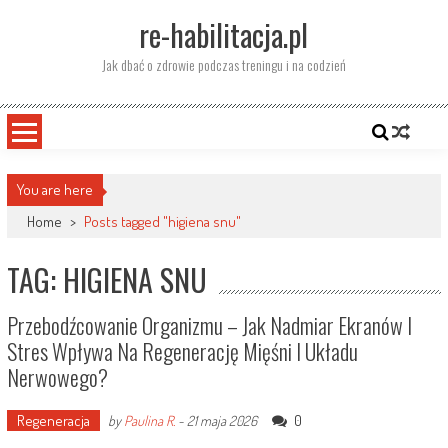
Skip
re-habilitacja.pl
to
content
Jak dbać o zdrowie podczas treningu i na codzień
You are here
Home
>
Posts tagged "higiena snu"
TAG: HIGIENA SNU
Przebodźcowanie Organizmu – Jak Nadmiar Ekranów I
Stres Wpływa Na Regenerację Mięśni I Układu
Nerwowego?
Regeneracja
0
by
Paulina R.
-
21 maja 2026