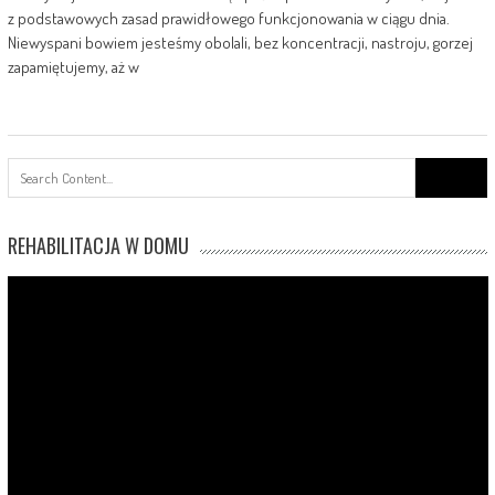
z podstawowych zasad prawidłowego funkcjonowania w ciągu dnia.
Niewyspani bowiem jesteśmy obolali, bez koncentracji, nastroju, gorzej
zapamiętujemy, aż w
Search
for:
REHABILITACJA W DOMU