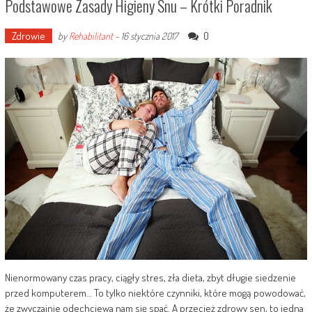
Podstawowe Zasady Higieny Snu – Krótki Poradnik
Zdrowie
0
by
Rehabilitant
-
16 stycznia 2017
Nienormowany czas pracy, ciągły stres, zła dieta, zbyt długie siedzenie
przed komputerem… To tylko niektóre czynniki, które mogą powodować,
że zwyczajnie odechciewa nam się spać. A przecież zdrowy sen, to jedna