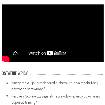
OSTATNIE WPISY
Kinezjofobia – jak strach przed ruchem utrudnia rehabilitację i
powrót do sprawności?
Recovery Score – czy zegarek naprawdę wie, kiedy powinieneś
odpuścić trening?