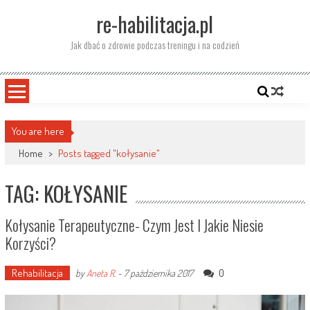
Skip
re-habilitacja.pl
to
content
Jak dbać o zdrowie podczas treningu i na codzień
You are here
Home
>
Posts tagged "kołysanie"
TAG: KOŁYSANIE
Kołysanie Terapeutyczne- Czym Jest I Jakie Niesie
Korzyści?
Rehabilitacja
0
by
Aneta R.
-
7 października 2017