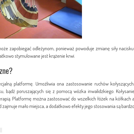
 może zapobiegać odleżynom, ponieważ powoduje zmianę siły nacisku
atkowo stymulowane jest krążenie krwi.
czne?
ecjalną platformę. Umożliwia ona zastosowanie ruchów kołyszących
u, bądź poruszających się z pomocą wózka inwalidzkiego. Kołysani
erapią. Platformę można zastosować do wszelkich łóżek na kółkach 
d zajmuje mało miejsca, a dodatkowo efekty jego stosowania są bardz