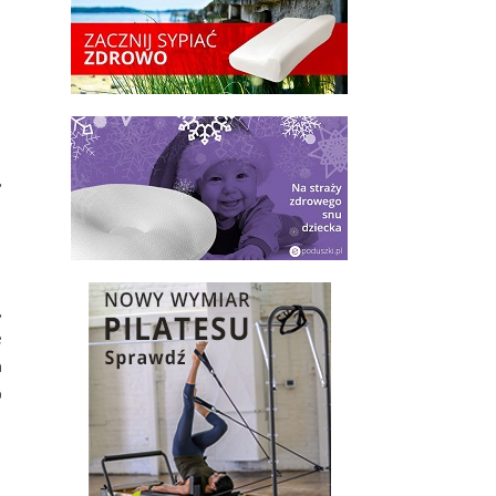
,
,
e
a
o