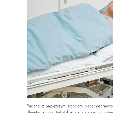
Pacjenci z najcięższym stopniem niepełnosprawnośc
długoterminowa. Rehabilitacja ma na celu umożli