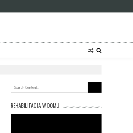
Search
for:
0
REHABILITACJA W DOMU