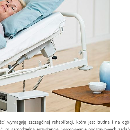
i wymagają szczególnej rehabilitacji, która jest trudna i na ogó
wić im samodzielną egzystencję, wykonywanie podstawowych zadań