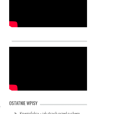
OSTATNIE WPISY
ł
,
Kinezjofobia – jak strach przed ruchem