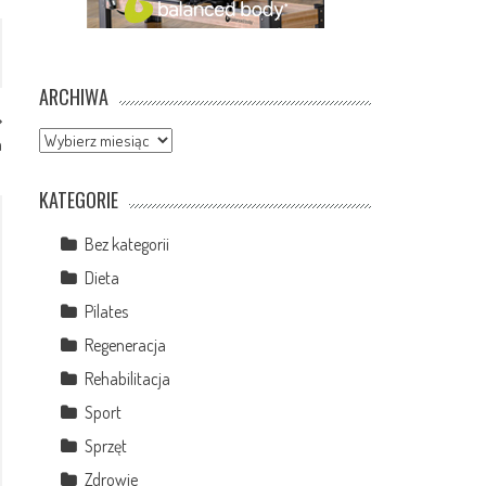
ARCHIWA
Archiwa
a
KATEGORIE
Bez kategorii
Dieta
Pilates
Regeneracja
Rehabilitacja
Sport
Sprzęt
Zdrowie