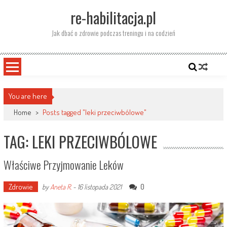
Skip
re-habilitacja.pl
to
content
Jak dbać o zdrowie podczas treningu i na codzień
You are here
Home
>
Posts tagged "leki przeciwbólowe"
TAG: LEKI PRZECIWBÓLOWE
Właściwe Przyjmowanie Leków
Zdrowie
0
by
Aneta R.
-
16 listopada 2021