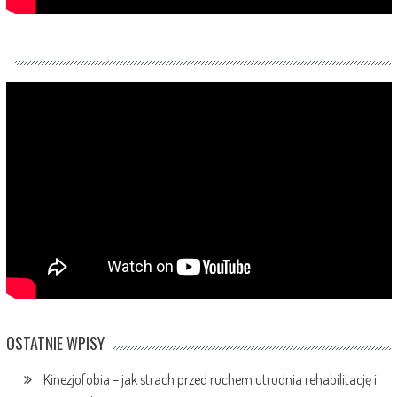
OSTATNIE WPISY
Kinezjofobia – jak strach przed ruchem utrudnia rehabilitację i