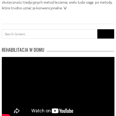
skuteczności tradycyjnych metod leczenia, wielu ludzi sięga po metody,
które trudno uznać za konwencjonalne. W
Search
for:
REHABILITACJA W DOMU