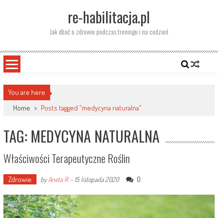
Skip
re-habilitacja.pl
to
content
Jak dbać o zdrowie podczas treningu i na codzień
You are here
Home
>
Posts tagged "medycyna naturalna"
TAG: MEDYCYNA NATURALNA
Właściwości Terapeutyczne Roślin
Zdrowie
0
by
Aneta R.
-
15 listopada 2020