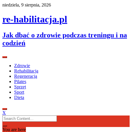
Skip
niedziela, 9 sierpnia, 2026
to
content
re-habilitacja.pl
Jak dbać o zdrowie podczas treningu i na
codzień
Zdrowie
Rehabilitacja
Regeneracja
Pilates
Sprzęt
Sport
Dieta
X
Search
for:
You are here