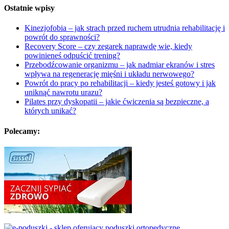
Ostatnie wpisy
Kinezjofobia – jak strach przed ruchem utrudnia rehabilitację i
powrót do sprawności?
Recovery Score – czy zegarek naprawdę wie, kiedy
powinieneś odpuścić trening?
Przebodźcowanie organizmu – jak nadmiar ekranów i stres
wpływa na regenerację mięśni i układu nerwowego?
Powrót do pracy po rehabilitacji – kiedy jesteś gotowy i jak
uniknąć nawrotu urazu?
Pilates przy dyskopatii – jakie ćwiczenia są bezpieczne, a
których unikać?
Polecamy: