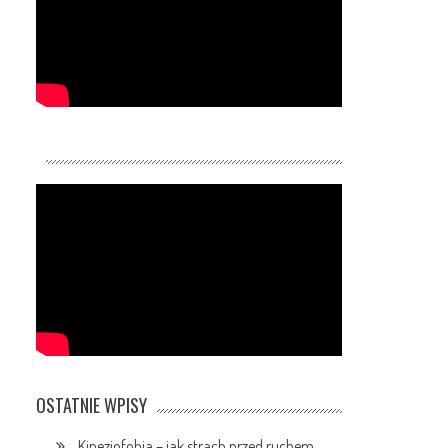
OSTATNIE WPISY
Kinezjofobia – jak strach przed ruchem