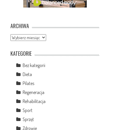
ARCHIWA
Archiwa
KATEGORIE
Bez kategorii
Dieta
Pilates
Regeneracja
Rehabilitacja
Sport
Sprzęt
Zdrowie