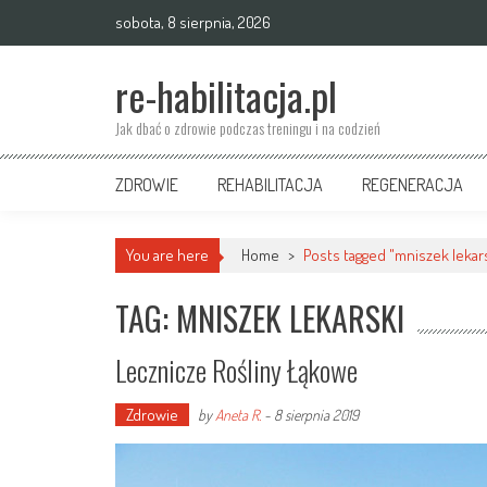
Skip
sobota, 8 sierpnia, 2026
to
content
re-habilitacja.pl
Jak dbać o zdrowie podczas treningu i na codzień
ZDROWIE
REHABILITACJA
REGENERACJA
You are here
Home
>
Posts tagged "mniszek lekar
TAG: MNISZEK LEKARSKI
Lecznicze Rośliny Łąkowe
Zdrowie
by
Aneta R.
-
8 sierpnia 2019