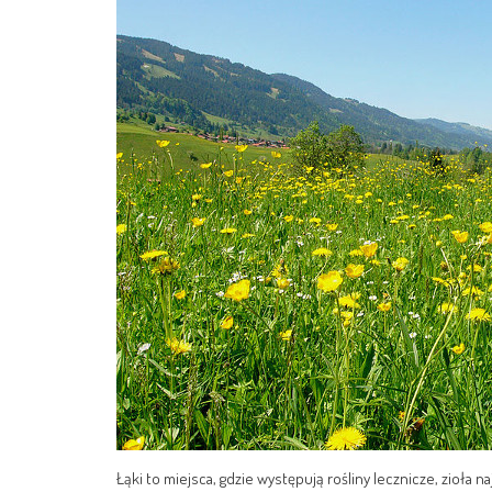
Łąki to miejsca, gdzie występują rośliny lecznicze, zioła 