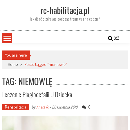
Skip
re-habilitacja.pl
to
content
Jak dbać o zdrowie podczas treningu i na codzień
You are here
Home
>
Posts tagged "niemowlę"
TAG: NIEMOWLĘ
Leczenie Plagiocefalii U Dziecka
Rehabilitacja
0
by
Aneta R.
-
26 kwietnia 2018