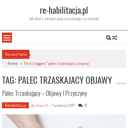
Skip
re-habilitacja.pl
to
content
Jak dbać o zdrowie podczas treningu i na codzień
You are here
Home
>
Posts tagged "palec trzaskajacy objawy"
TAG: PALEC TRZASKAJACY OBJAWY
Palec Trzaskający – Objawy I Przyczyny
Rehabilitacja
0
by
Aneta R.
-
7 września 2017