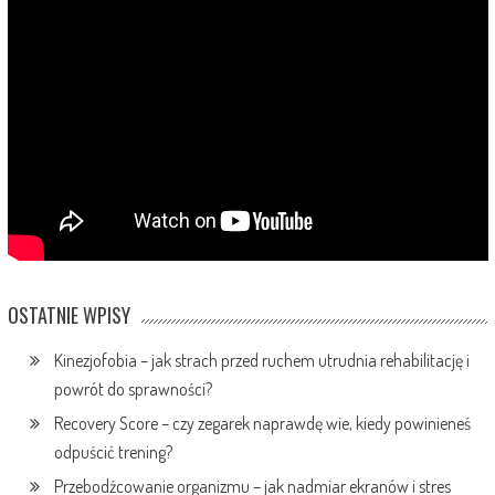
OSTATNIE WPISY
Kinezjofobia – jak strach przed ruchem utrudnia rehabilitację i
powrót do sprawności?
Recovery Score – czy zegarek naprawdę wie, kiedy powinieneś
odpuścić trening?
Przebodźcowanie organizmu – jak nadmiar ekranów i stres