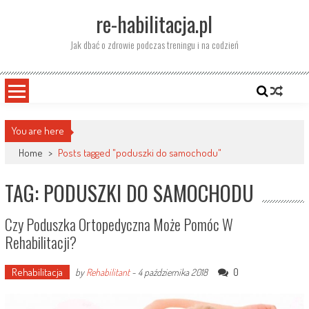
Skip
re-habilitacja.pl
to
content
Jak dbać o zdrowie podczas treningu i na codzień
You are here
Home
>
Posts tagged "poduszki do samochodu"
TAG: PODUSZKI DO SAMOCHODU
Czy Poduszka Ortopedyczna Może Pomóc W
Rehabilitacji?
Rehabilitacja
0
by
Rehabilitant
-
4 października 2018