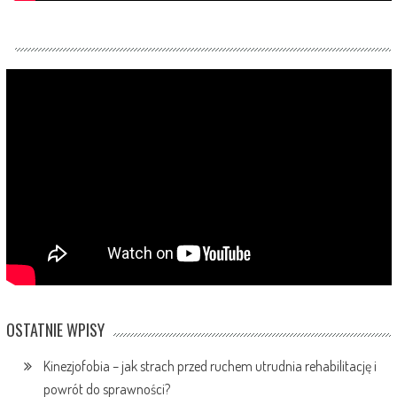
OSTATNIE WPISY
Kinezjofobia – jak strach przed ruchem utrudnia rehabilitację i
powrót do sprawności?