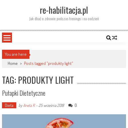
Skip
re-habilitacja.pl
to
content
Jak dbać o zdrowie podczas treningu i na codzień
You are here
Home
>
Posts tagged "produkty light"
TAG: PRODUKTY LIGHT
Pułapki Dietetyczne
Dieta
0
by
Aneta R.
-
25 września 2018