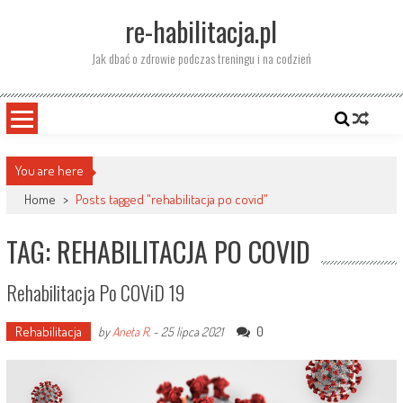
Skip
re-habilitacja.pl
to
content
Jak dbać o zdrowie podczas treningu i na codzień
You are here
Home
>
Posts tagged "rehabilitacja po covid"
TAG: REHABILITACJA PO COVID
Rehabilitacja Po COViD 19
Rehabilitacja
0
by
Aneta R.
-
25 lipca 2021