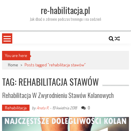
Skip
re-habilitacja.pl
to
content
Jak dbać o zdrowie podczas treningu i na codzień
You are here
Home
>
Posts tagged "rehabilitacja stawów"
TAG: REHABILITACJA STAWÓW
Rehabilitacja W Zwyrodnieniu Stawów Kolanowych
Rehabilitacja
0
by
Aneta R.
-
19 kwietnia 2018