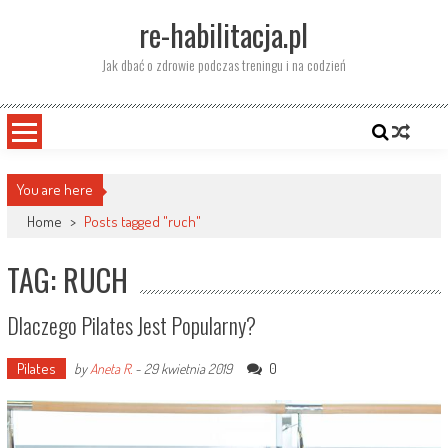
Skip
re-habilitacja.pl
to
content
Jak dbać o zdrowie podczas treningu i na codzień
You are here
Home
>
Posts tagged "ruch"
TAG: RUCH
Dlaczego Pilates Jest Popularny?
Pilates
0
by
Aneta R.
-
29 kwietnia 2019