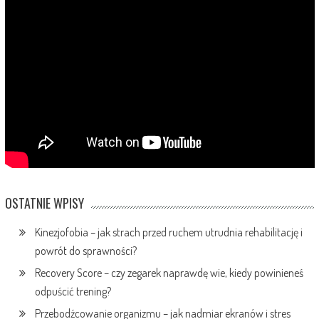
OSTATNIE WPISY
Kinezjofobia – jak strach przed ruchem utrudnia rehabilitację i
powrót do sprawności?
Recovery Score – czy zegarek naprawdę wie, kiedy powinieneś
odpuścić trening?
Przebodźcowanie organizmu – jak nadmiar ekranów i stres