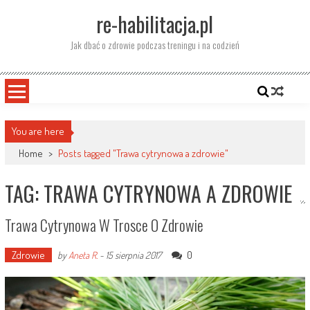
Skip
re-habilitacja.pl
to
content
Jak dbać o zdrowie podczas treningu i na codzień
You are here
Home
>
Posts tagged "Trawa cytrynowa a zdrowie"
TAG: TRAWA CYTRYNOWA A ZDROWIE
Trawa Cytrynowa W Trosce O Zdrowie
Zdrowie
0
by
Aneta R.
-
15 sierpnia 2017