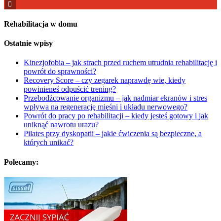
for:
Rehabilitacja w domu
Ostatnie wpisy
Kinezjofobia – jak strach przed ruchem utrudnia rehabilitację i
powrót do sprawności?
Recovery Score – czy zegarek naprawdę wie, kiedy
powinieneś odpuścić trening?
Przebodźcowanie organizmu – jak nadmiar ekranów i stres
wpływa na regenerację mięśni i układu nerwowego?
Powrót do pracy po rehabilitacji – kiedy jesteś gotowy i jak
uniknąć nawrotu urazu?
Pilates przy dyskopatii – jakie ćwiczenia są bezpieczne, a
których unikać?
Polecamy: