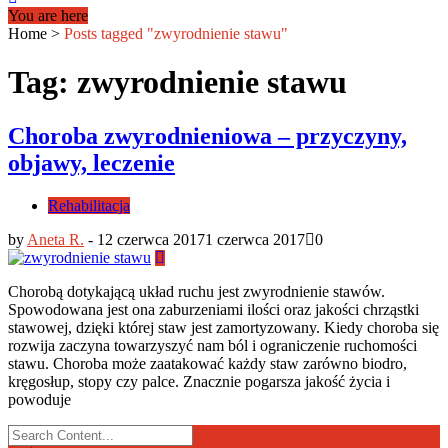
You are here
Home
>
Posts tagged "zwyrodnienie stawu"
Tag: zwyrodnienie stawu
Choroba zwyrodnieniowa – przyczyny,
objawy, leczenie
Rehabilitacja
by
Aneta R.
-
12 czerwca 2017
1 czerwca 2017
0
Chorobą dotykającą układ ruchu jest zwyrodnienie stawów.
Spowodowana jest ona zaburzeniami ilości oraz jakości chrząstki
stawowej, dzięki której staw jest zamortyzowany. Kiedy choroba się
rozwija zaczyna towarzyszyć nam ból i ograniczenie ruchomości
stawu. Choroba może zaatakować każdy staw zarówno biodro,
kręgosłup, stopy czy palce. Znacznie pogarsza jakość życia i
powoduje
Search