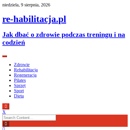
Skip
niedziela, 9 sierpnia, 2026
to
content
re-habilitacja.pl
Jak dbać o zdrowie podczas treningu i na
codzień
Zdrowie
Rehabilitacja
Regeneracja
Pilates
Sprzęt
Sport
Dieta
X
Search
for: