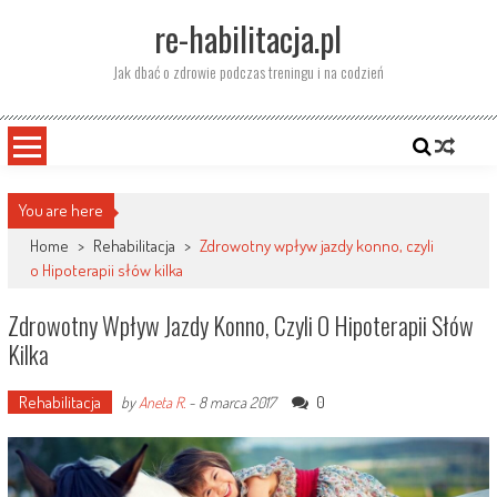
Skip
re-habilitacja.pl
to
content
Jak dbać o zdrowie podczas treningu i na codzień
You are here
Home
>
Rehabilitacja
>
Zdrowotny wpływ jazdy konno, czyli
o Hipoterapii słów kilka
Zdrowotny Wpływ Jazdy Konno, Czyli O Hipoterapii Słów
Kilka
Rehabilitacja
0
by
Aneta R.
-
8 marca 2017