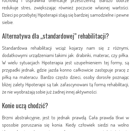
ruchową i usprawnia orientacje przestrzenną. Bardzo dobrze
redukuje stres, zwiększając również poczucie własnej wartości.
Dzieci po przebytej Hipoterapii stają się bardziej samodzielne i pewne
siebie.
Alternatywa dla ,,standardowej” rehabilitacji?
Standardowa rehabilitacji wciąż kojarzy nam się z różnymi,
dodatkowymi urządzeniami takimi jak: drabinki, materac, czy piłka.
W wielu sytuacjach Hipoterapia jest uzupełnieniem tej formy, są
przypadki jednak, gdzie jazda konno całkowicie zastępuje pracę z
piłką na materacu. Bardzo często dzieci, osoby dorosłe poznając
bliżej zalety Hipoterapii są tak zafascynowani tą formą rehabilitacji,
że nie wyobrażają sobie już żadnej innej aktywności.
Konie uczą chodzić?
Brzmi abstrakcyjnie, jest to jednak prawdą. Cała prawda tkwi w
sposobie poruszania się konia. Kiedy człowiek siedzi na wolno