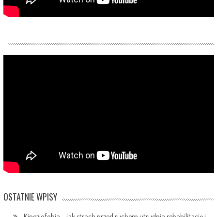
OSTATNIE WPISY
Kinezjofobia – jak strach przed ruchem utrudnia rehabilitację i