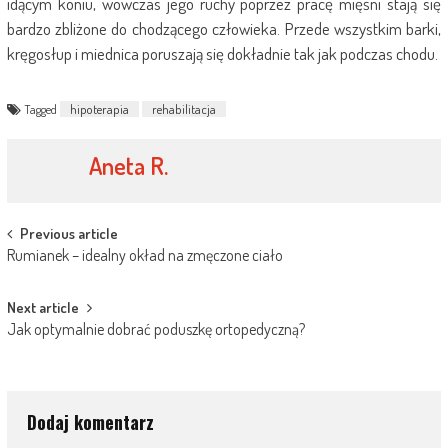
idącym koniu, wówczas jego ruchy poprzez pracę mięśni stają się
bardzo zbliżone do chodzącego człowieka. Przede wszystkim barki,
kręgosłup i miednica poruszają się dokładnie tak jak podczas chodu.
Tagged
hipoterapia
rehabilitacja
Aneta R.
Post
Previous article
Rumianek – idealny okład na zmęczone ciało
navigation
Next article
Jak optymalnie dobrać poduszkę ortopedyczną?
Dodaj komentarz